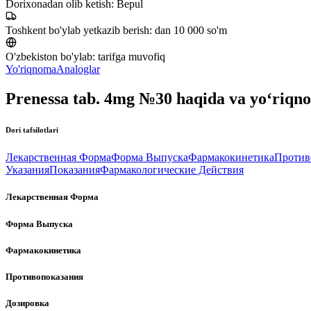
Dorixonadan olib ketish:
Bepul
Toshkent bo'ylab yetkazib berish:
dan 10 000 so'm
O'zbekiston bo'ylab:
tarifga muvofiq
Yo'riqnoma
Analoglar
Prenessa tab. 4mg №30 haqida va yo‘riqn
Dori tafsilotlari
Лекарственная Форма
Форма Выпуска
Фармакокинетика
Против
Указания
Показания
Фармакологические Действия
Лекарственная Форма
Форма Выпуска
Фармакокинетика
Противопоказания
Дозировка