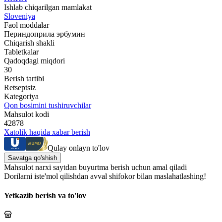
Ishlab chiqarilgan mamlakat
Sloveniya
Faol moddalar
Периндоприла эрбумин
Chiqarish shakli
Tabletkalar
Qadoqdagi miqdori
30
Berish tartibi
Retseptsiz
Kategoriya
Qon bosimini tushiruvchilar
Mahsulot kodi
42878
Xatolik haqida xabar berish
Qulay onlayn to'lov
Savatga qo'shish
Mahsulot narxi saytdan buyurtma berish uchun amal qiladi
Dorilarni iste'mol qilishdan avval shifokor bilan maslahatlashing!
Yetkazib berish va to'lov