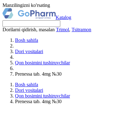
Manzilingizni ko'rsating
Katalog
Dorilarni qidirish, masalan
Trimol
,
Tsitramon
Bosh sahifa
Dori vositalari
Qon bosimini tushiruvchilar
Prenessa tab. 4mg №30
Bosh sahifa
Dori vositalari
Qon bosimini tushiruvchilar
Prenessa tab. 4mg №30