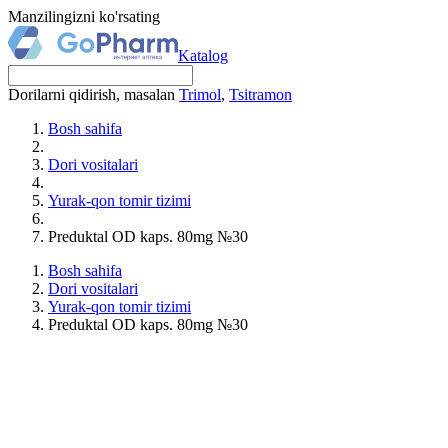
Manzilingizni ko'rsating
Katalog
Dorilarni qidirish, masalan
Trimol
,
Tsitramon
Bosh sahifa
Dori vositalari
Yurak-qon tomir tizimi
Preduktal OD kaps. 80mg №30
Bosh sahifa
Dori vositalari
Yurak-qon tomir tizimi
Preduktal OD kaps. 80mg №30