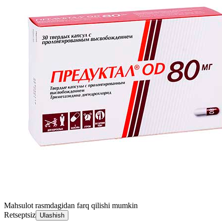
Mahsulot rasmdagidan farq qilishi mumkin
Retseptsiz
Ulashish