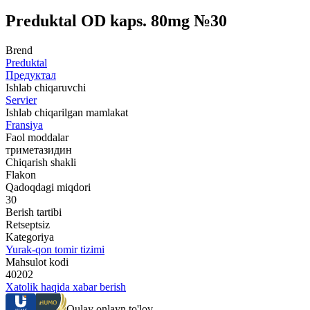
Preduktal OD kaps. 80mg №30
Brend
Preduktal
Предуктал
Ishlab chiqaruvchi
Servier
Ishlab chiqarilgan mamlakat
Fransiya
Faol moddalar
триметазидин
Chiqarish shakli
Flakon
Qadoqdagi miqdori
30
Berish tartibi
Retseptsiz
Kategoriya
Yurak-qon tomir tizimi
Mahsulot kodi
40202
Xatolik haqida xabar berish
Qulay onlayn to'lov