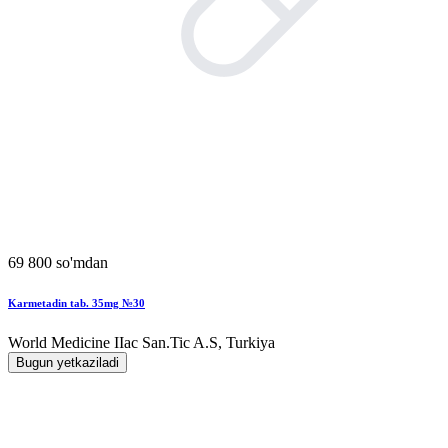
69 800 so'mdan
Karmetadin tab. 35mg №30
World Мedicine IIac San.Tic A.S, Turkiya
Bugun yetkaziladi