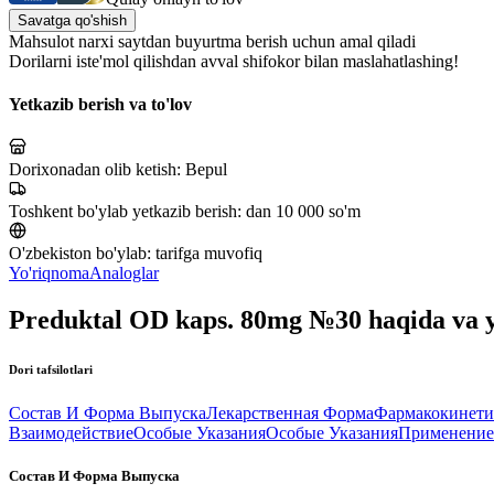
Savatga qo'shish
Mahsulot narxi saytdan buyurtma berish uchun amal qiladi
Dorilarni iste'mol qilishdan avval shifokor bilan maslahatlashing!
Yetkazib berish va to'lov
Dorixonadan olib ketish:
Bepul
Toshkent bo'ylab yetkazib berish:
dan 10 000 so'm
O'zbekiston bo'ylab:
tarifga muvofiq
Yo'riqnoma
Analoglar
Preduktal OD kaps. 80mg №30 haqida va 
Dori tafsilotlari
Состав И Форма Выпуска
Лекарственная Форма
Фармакокинети
Взаимодействие
Особые Указания
Особые Указания
Применение
Состав И Форма Выпуска