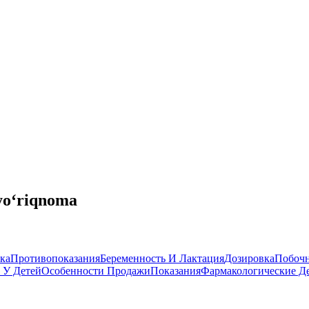
yo‘riqnoma
ка
Противопоказания
Беременность И Лактация
Дозировка
Побочн
 У Детей
Особенности Продажи
Показания
Фармакологические Д