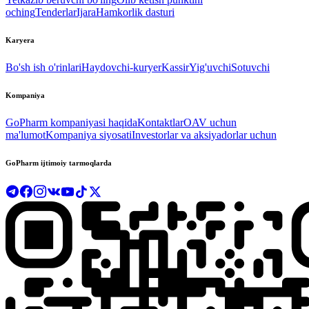
oching
Tenderlar
Ijara
Hamkorlik dasturi
Karyera
Bo'sh ish o'rinlari
Haydovchi-kuryer
Kassir
Yig'uvchi
Sotuvchi
Kompaniya
GoPharm kompaniyasi haqida
Kontaktlar
OAV uchun
ma'lumot
Kompaniya siyosati
Investorlar va aksiyadorlar uchun
GoPharm ijtimoiy tarmoqlarda