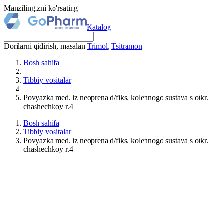
Manzilingizni ko'rsating
Katalog
Dorilarni qidirish, masalan
Trimol
,
Tsitramon
Bosh sahifa
Tibbiy vositalar
Povyazka med. iz neoprena d/fiks. kolennogo sustava s otkr.
chashechkoy r.4
Bosh sahifa
Tibbiy vositalar
Povyazka med. iz neoprena d/fiks. kolennogo sustava s otkr.
chashechkoy r.4