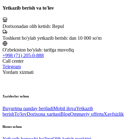
Yetkazib berish va to'lov
Dorixonadan olib ketish:
Bepul
Toshkent bo'ylab yetkazib berish:
dan 10 000 so'm
O'zbekiston bo'ylab:
tarifga muvofiq
+998 (71) 205-0-888
Call center
Telegram
Yordam xizmati
Xaridorlar uchun
Buyurtma qanday beriladi
Mobil ilova
Yetkazib
berish
To'lov
Dorixona xaritasi
Blog
Ommaviy offerta
Xavfsizlik
Biznes uchun
Yetkazib beruvchi bo'ling
Olib ketish punktini