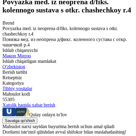
Povyazka med. iz neoprena d/fiks.
kolennogo sustava s otkr. chashechkoy r.4
Brend
Povyazka med. iz neoprena d/fiks. kolennogo sustava s otkr.
chashechkoy r.4
Повязка мед. из неопрена д/фикс. коленного сустава с откр.
чашечкой р.4
Ishlab chiqaruvchi
Макон Мирзо
Ishlab chiqarilgan mamlakat
O'zbekiston
Berish tartibi
Retseptsiz
Kategoriya
Tibbiy vositalar
Mahsulot kodi
55305
Xatolik haqida xabar berish
Qulay onlayn to'lov
Savatga qo'shish
Mahsulot narxi saytdan buyurtma berish uchun amal qiladi
Dorilarni iste'mol qilishdan avval shifokor bilan maslahatlashing!