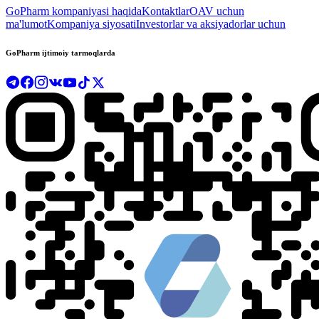
GoPharm kompaniyasi haqida
Kontaktlar
OAV uchun
ma'lumot
Kompaniya siyosati
Investorlar va aksiyadorlar uchun
GoPharm ijtimoiy tarmoqlarda