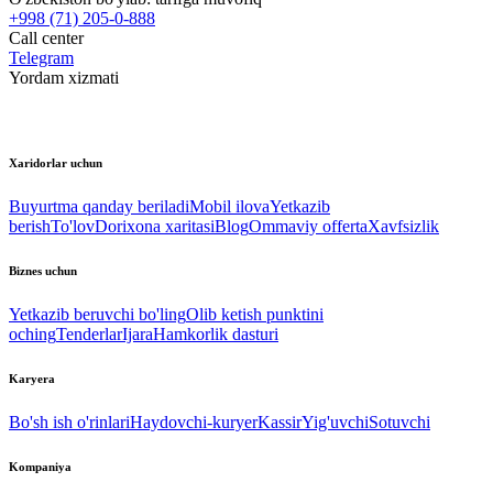
+998 (71) 205-0-888
Call center
Telegram
Yordam xizmati
Xaridorlar uchun
Buyurtma qanday beriladi
Mobil ilova
Yetkazib
berish
To'lov
Dorixona xaritasi
Blog
Ommaviy offerta
Xavfsizlik
Biznes uchun
Yetkazib beruvchi bo'ling
Olib ketish punktini
oching
Tenderlar
Ijara
Hamkorlik dasturi
Karyera
Bo'sh ish o'rinlari
Haydovchi-kuryer
Kassir
Yig'uvchi
Sotuvchi
Kompaniya