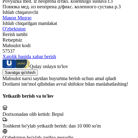
Povyazka med. iz neoprena d/fiks. kolennogo sustava r.3
Повязка мед. из неопрена д/фикс. коленного сустава р.3
Ishlab chiqaruvchi
Макон Мирзо
Ishlab chiqarilgan mamlakat
O'zbekiston
Berish tartibi
Retseptsiz
Mahsulot kodi
57537
Xatolik haqida xabar berish
Qulay onlayn to'lov
Savatga qo'shish
Mahsulot narxi saytdan buyurtma berish uchun amal qiladi
Dorilarni iste'mol qilishdan avval shifokor bilan maslahatlashing!
Yetkazib berish va to'lov
Dorixonadan olib ketish:
Bepul
Toshkent bo'ylab yetkazib berish:
dan 10 000 so'm
O'zbekiston bo'ylab:
tarifga muvofiq