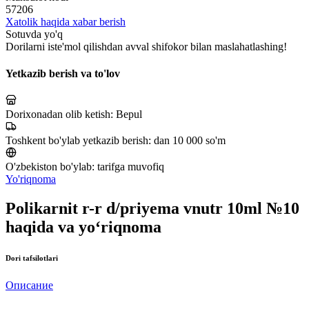
57206
Xatolik haqida xabar berish
Sotuvda yo'q
Dorilarni iste'mol qilishdan avval shifokor bilan maslahatlashing!
Yetkazib berish va to'lov
Dorixonadan olib ketish:
Bepul
Toshkent bo'ylab yetkazib berish:
dan 10 000 so'm
O'zbekiston bo'ylab:
tarifga muvofiq
Yo'riqnoma
Polikarnit r-r d/priyema vnutr 10ml №10
haqida va yo‘riqnoma
Dori tafsilotlari
Описание