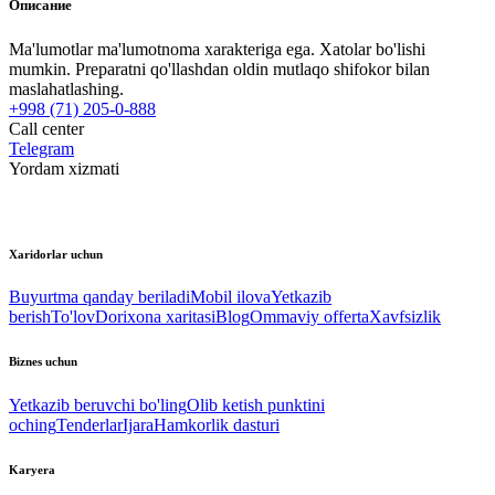
Описание
Ma'lumotlar ma'lumotnoma xarakteriga ega. Xatolar bo'lishi
mumkin. Preparatni qo'llashdan oldin mutlaqo shifokor bilan
maslahatlashing.
+998 (71) 205-0-888
Call center
Telegram
Yordam xizmati
Xaridorlar uchun
Buyurtma qanday beriladi
Mobil ilova
Yetkazib
berish
To'lov
Dorixona xaritasi
Blog
Ommaviy offerta
Xavfsizlik
Biznes uchun
Yetkazib beruvchi bo'ling
Olib ketish punktini
oching
Tenderlar
Ijara
Hamkorlik dasturi
Karyera