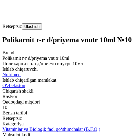
Retseptsiz
Ulashish
Polikarnit r-r d/priyema vnutr 10ml №10
Brend
Polikarnit r-r d/priyema vnutr 10ml
Поликарнит р-р д/приема внутрь 10мл
Ishlab chiqaruvchi
Nutrimed
Ishlab chiqarilgan mamlakat
O'zbekiston
Chiqarish shakli
Rastvor
Qadoqdagi miqdori
10
Berish tartibi
Retseptsiz
Kategoriya
Vitaminlar va Biologik faol qo‘shimchalar (B.F.Q.)
Mahsulot kodi