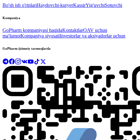
Bo'sh ish o'rinlari
Haydovchi-kuryer
Kassir
Yig'uvchi
Sotuvchi
Kompaniya
GoPharm kompaniyasi haqida
Kontaktlar
OAV uchun
ma'lumot
Kompaniya siyosati
Investorlar va aksiyadorlar uchun
GoPharm ijtimoiy tarmoqlarda