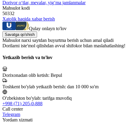
Dorivor o‘tlar, mevalar, yig‘ma jamlanmalar
Mahsulot kodi
50332
Xatolik haqida xabar berish
Qulay onlayn to'lov
Savatga qo'shish
Mahsulot narxi saytdan buyurtma berish uchun amal qiladi
Dorilarni iste'mol qilishdan avval shifokor bilan maslahatlashing!
Yetkazib berish va to'lov
Dorixonadan olib ketish:
Bepul
Toshkent bo'ylab yetkazib berish:
dan 10 000 so'm
O'zbekiston bo'ylab:
tarifga muvofiq
+998 (71) 205-0-888
Call center
Telegram
Yordam xizmati