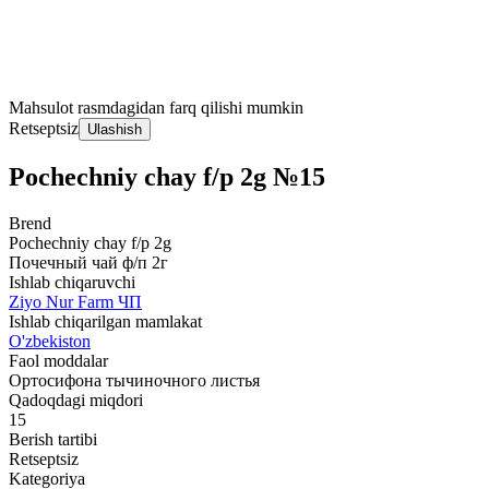
Mahsulot rasmdagidan farq qilishi mumkin
Retseptsiz
Ulashish
Pochechniy chay f/p 2g №15
Brend
Pochechniy chay f/p 2g
Почечный чай ф/п 2г
Ishlab chiqaruvchi
Ziyo Nur Farm ЧП
Ishlab chiqarilgan mamlakat
O'zbekiston
Faol moddalar
Ортосифона тычиночного листья
Qadoqdagi miqdori
15
Berish tartibi
Retseptsiz
Kategoriya