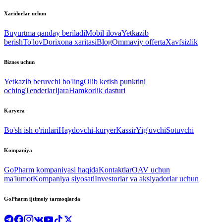
Xaridorlar uchun
Buyurtma qanday beriladi
Mobil ilova
Yetkazib
berish
To'lov
Dorixona xaritasi
Blog
Ommaviy offerta
Xavfsizlik
Biznes uchun
Yetkazib beruvchi bo'ling
Olib ketish punktini
oching
Tenderlar
Ijara
Hamkorlik dasturi
Karyera
Bo'sh ish o'rinlari
Haydovchi-kuryer
Kassir
Yig'uvchi
Sotuvchi
Kompaniya
GoPharm kompaniyasi haqida
Kontaktlar
OAV uchun
ma'lumot
Kompaniya siyosati
Investorlar va aksiyadorlar uchun
GoPharm ijtimoiy tarmoqlarda