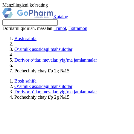
Manzilingizni ko'rsating
Katalog
Dorilarni qidirish, masalan
Trimol
,
Tsitramon
Bosh sahifa
O‘simlik asosidagi mahsulotlar
Dorivor o‘tlar, mevalar, yig‘ma jamlanmalar
Pochechniy chay f/p 2g №15
Bosh sahifa
O‘simlik asosidagi mahsulotlar
Dorivor o‘tlar, mevalar, yig‘ma jamlanmalar
Pochechniy chay f/p 2g №15