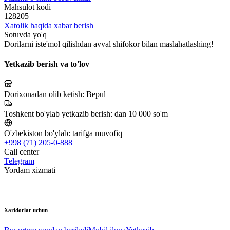
Mahsulot kodi
128205
Xatolik haqida xabar berish
Sotuvda yo'q
Dorilarni iste'mol qilishdan avval shifokor bilan maslahatlashing!
Yetkazib berish va to'lov
Dorixonadan olib ketish:
Bepul
Toshkent bo'ylab yetkazib berish:
dan 10 000 so'm
O'zbekiston bo'ylab:
tarifga muvofiq
+998 (71) 205-0-888
Call center
Telegram
Yordam xizmati
Xaridorlar uchun