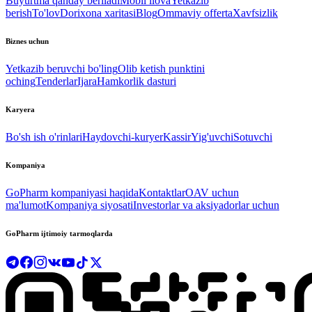
Buyurtma qanday beriladi
Mobil ilova
Yetkazib
berish
To'lov
Dorixona xaritasi
Blog
Ommaviy offerta
Xavfsizlik
Biznes uchun
Yetkazib beruvchi bo'ling
Olib ketish punktini
oching
Tenderlar
Ijara
Hamkorlik dasturi
Karyera
Bo'sh ish o'rinlari
Haydovchi-kuryer
Kassir
Yig'uvchi
Sotuvchi
Kompaniya
GoPharm kompaniyasi haqida
Kontaktlar
OAV uchun
ma'lumot
Kompaniya siyosati
Investorlar va aksiyadorlar uchun
GoPharm ijtimoiy tarmoqlarda