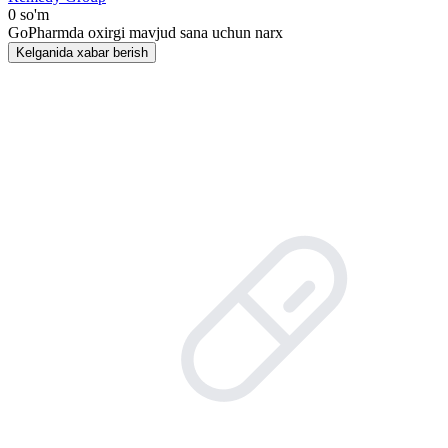
0 so'm
GoPharmda oxirgi mavjud sana uchun narx
Kelganida xabar berish