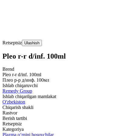
Retseptsiz
Ulashish
Pleo r-r d/inf. 100ml
Brend
Pleo r-r d/inf. 100ml
Плео р-р д/инф. 100мл
Ishlab chiqaruvchi
Remedy Group
Ishlab chiqarilgan mamlakat
O'zbekiston
Chiqarish shakli
Rastvor
Berish tartibi
Retseptsiz
Kategoriya
Plazma o‘rnini bosuvchilar