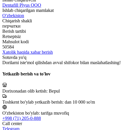
Dentafill Plyus OOO
Ishlab chiqarilgan mamlakat
O'zbekiston
Chiqarish shakli
перчатки
Berish tartibi
Retseptsiz
Mahsulot kodi
50584
Xatolik haqida xabar berish
Sotuvda yo'q
Dorilarni iste'mol qilishdan avval shifokor bilan maslahatlashing!
Yetkazib berish va to'lov
Dorixonadan olib ketish:
Bepul
Toshkent bo'ylab yetkazib berish:
dan 10 000 so'm
O'zbekiston bo'ylab:
tarifga muvofiq
+998 (71) 205-0-888
Call center
Telegram