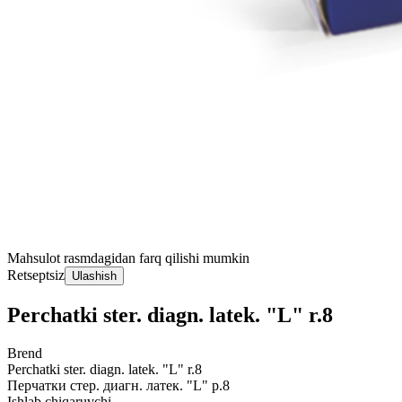
Mahsulot rasmdagidan farq qilishi mumkin
Retseptsiz
Ulashish
Perchatki ster. diagn. latek. "L" r.8
Brend
Perchatki ster. diagn. latek. "L" r.8
Перчатки стер. диагн. латек. "L" р.8
Ishlab chiqaruvchi