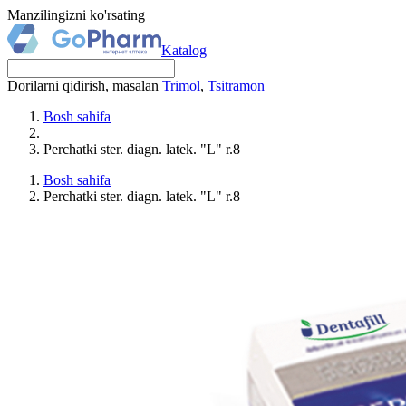
Manzilingizni ko'rsating
Katalog
Dorilarni qidirish, masalan
Trimol
,
Tsitramon
Bosh sahifa
Perchatki ster. diagn. latek. "L" r.8
Bosh sahifa
Perchatki ster. diagn. latek. "L" r.8