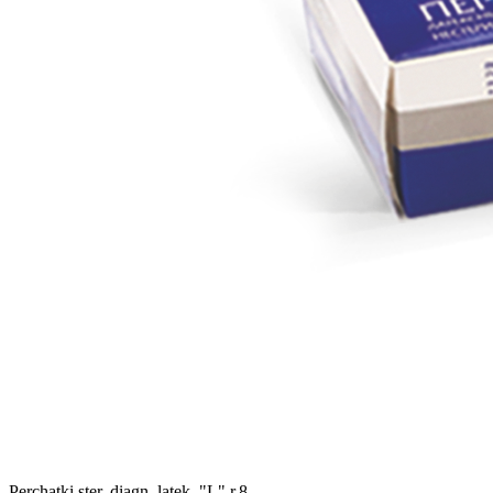
Perchatki ster. diagn. latek. "L" r.8