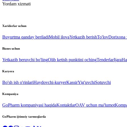
Yordam xizmati
Xaridorlar uchun
Buyurtma qanday beriladi
Mobil ilova
Yetkazib berish
To'lov
Dorixona x
Biznes uchun
Yetkazib beruvchi bo'ling
Olib ketish punktini oching
Tenderlar
Ijara
Ha
Karyera
Bo'sh ish o'rinlari
Haydovchi-kuryer
Kassir
Yig'uvchi
Sotuvchi
Kompaniya
GoPharm kompaniyasi haqida
Kontaktlar
OAV uchun ma'lumot
Kompan
GoPharm ijtimoiy tarmoqlarda