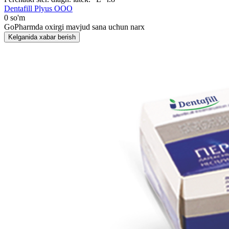
Dentafill Plyus OOO
0 so'm
GoPharmda oxirgi mavjud sana uchun narx
Kelganida xabar berish