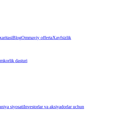
aritasi
Blog
Ommaviy offerta
Xavfsizlik
mkorlik dasturi
iya siyosati
Investorlar va aksiyadorlar uchun