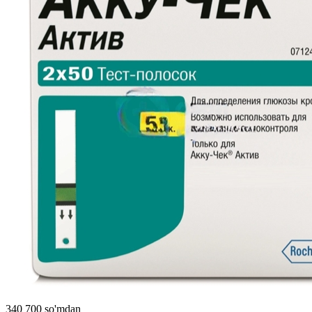
340 700 so'mdan