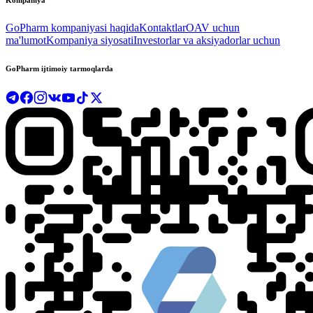
GoPharm kompaniyasi haqida
Kontaktlar
OAV uchun
ma'lumot
Kompaniya siyosati
Investorlar va aksiyadorlar uchun
GoPharm ijtimoiy tarmoqlarda