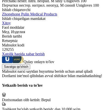
Perchatki nester. nitril. neopud. M siniy Unigloves 100
Перчатки нестер. нитрил. неопуд. M синий Unigloves 100
Ishlab chiqaruvchi
Zhonghong Pulin Medical Products
Ishlab chiqarilgan mamlakat
Xitoy
Faol moddalar
Мед. Изделия
Berish tartibi
Retseptsiz
Mahsulot kodi
129255
Xatolik haqida xabar berish
Qulay onlayn to'lov
Savatga qo'shish
Mahsulot narxi saytdan buyurtma berish uchun amal qiladi
Dorilarni iste'mol qilishdan avval shifokor bilan maslahatlashing!
Yetkazib berish va to'lov
Dorixonadan olib ketish:
Bepul
Toshkent bo'ylab yetkazib berish:
dan 10 000 so'm