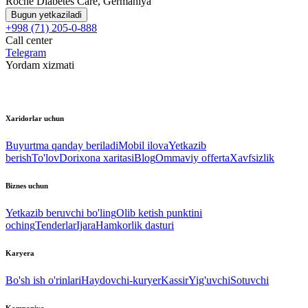
Roche Diabetes Care, Germaniya
Bugun yetkaziladi
+998 (71) 205-0-888
Call center
Telegram
Yordam xizmati
Xaridorlar uchun
Buyurtma qanday beriladi
Mobil ilova
Yetkazib
berish
To'lov
Dorixona xaritasi
Blog
Ommaviy offerta
Xavfsizlik
Biznes uchun
Yetkazib beruvchi bo'ling
Olib ketish punktini
oching
Tenderlar
Ijara
Hamkorlik dasturi
Karyera
Bo'sh ish o'rinlari
Haydovchi-kuryer
Kassir
Yig'uvchi
Sotuvchi
Kompaniya