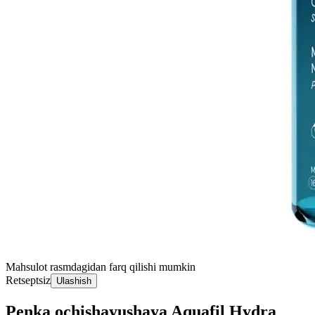
Mahsulot rasmdagidan farq qilishi mumkin
Retseptsiz
Ulashish
Penka ochishayushaya Aquafil Hydra