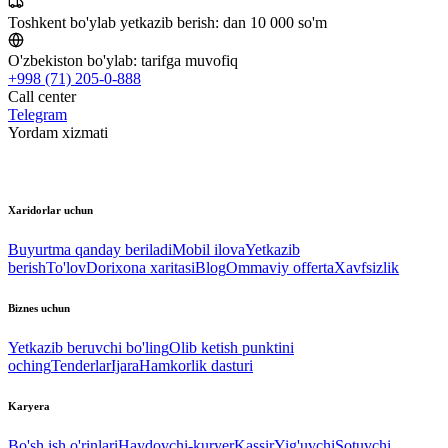
Toshkent bo'ylab yetkazib berish:
dan 10 000 so'm
O'zbekiston bo'ylab:
tarifga muvofiq
+998 (71) 205-0-888
Call center
Telegram
Yordam xizmati
Xaridorlar uchun
Buyurtma qanday beriladi
Mobil ilova
Yetkazib
berish
To'lov
Dorixona xaritasi
Blog
Ommaviy offerta
Xavfsizlik
Biznes uchun
Yetkazib beruvchi bo'ling
Olib ketish punktini
oching
Tenderlar
Ijara
Hamkorlik dasturi
Karyera
Bo'sh ish o'rinlari
Haydovchi-kuryer
Kassir
Yig'uvchi
Sotuvchi