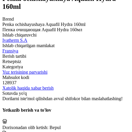
160ml
Brend
Penka ochishayushaya Aquafil Hydra 160ml
Пенка очищающая Aquafil Hydra 160мл
Ishlab chiqaruvchi
Ivatherm S.A
Ishlab chiqarilgan mamlakat
Fransiya
Berish tartibi
Retseptsiz
Kategoriya
Yuz terisining parvarishi
Mahsulot kodi
128937
Xatolik haqida xabar berish
Sotuvda yo'q
Dorilarni iste'mol qilishdan avval shifokor bilan maslahatlashing!
Yetkazib berish va to'lov
Dorixonadan olib ketish:
Bepul