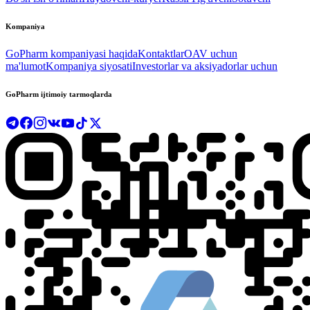
Kompaniya
GoPharm kompaniyasi haqida
Kontaktlar
OAV uchun
ma'lumot
Kompaniya siyosati
Investorlar va aksiyadorlar uchun
GoPharm ijtimoiy tarmoqlarda