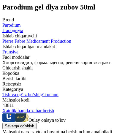
Parodium gel dlya zubov 50ml
Brend
Parodium
Пародиум
Ishlab chiqaruvchi
Pierre Fabre Medicament Production
Ishlab chiqarilgan mamlakat
Fransiya
Faol moddalar
Хлоргексидин, формальдегид, ревеня корня экстракт
Chiqarish shakli
Коробка
Berish tartibi
Retseptsiz
Kategoriya
Tish va og‘iz bo‘shlig‘i uchun
Mahsulot kodi
43811
Xatolik haqida xabar berish
Qulay onlayn to'lov
Savatga qo'shish
Mahsulot narxi saytdan buyurtma berish uchun amal qiladi