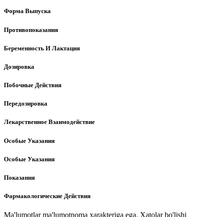
Форма Выпуска
Противопоказания
Беременность И Лактация
Дозировка
Побочные Действия
Передозировка
Лекарственное Взаимодействие
Особые Указания
Особые Указания
Показания
Фармакологические Действия
Ma'lumotlar ma'lumotnoma xarakteriga ega. Xatolar bo'lishi