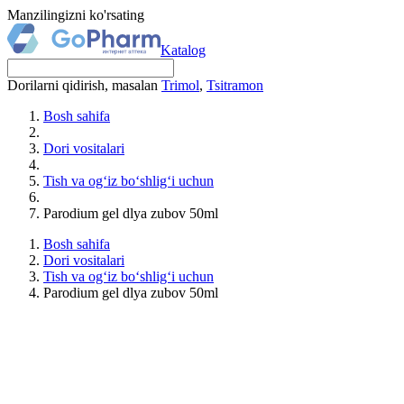
Manzilingizni ko'rsating
Katalog
Dorilarni qidirish, masalan
Trimol
,
Tsitramon
Bosh sahifa
Dori vositalari
Tish va og‘iz bo‘shlig‘i uchun
Parodium gel dlya zubov 50ml
Bosh sahifa
Dori vositalari
Tish va og‘iz bo‘shlig‘i uchun
Parodium gel dlya zubov 50ml