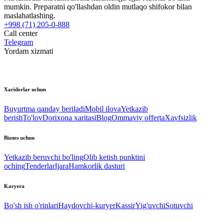
mumkin. Preparatni qo'llashdan oldin mutlaqo shifokor bilan
maslahatlashing.
+998 (71) 205-0-888
Call center
Telegram
Yordam xizmati
Xaridorlar uchun
Buyurtma qanday beriladi
Mobil ilova
Yetkazib
berish
To'lov
Dorixona xaritasi
Blog
Ommaviy offerta
Xavfsizlik
Biznes uchun
Yetkazib beruvchi bo'ling
Olib ketish punktini
oching
Tenderlar
Ijara
Hamkorlik dasturi
Karyera
Bo'sh ish o'rinlari
Haydovchi-kuryer
Kassir
Yig'uvchi
Sotuvchi