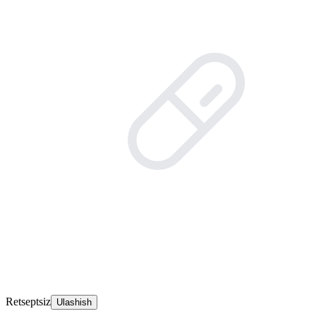
Retseptsiz
Ulashish