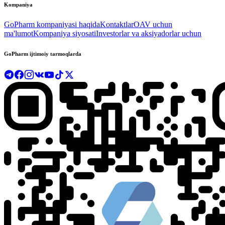
Kompaniya
GoPharm kompaniyasi haqida
Kontaktlar
OAV uchun
ma'lumot
Kompaniya siyosati
Investorlar va aksiyadorlar uchun
GoPharm ijtimoiy tarmoqlarda