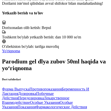
Dorilarni iste'mol qilishdan avval shifokor bilan maslahatlashing!
Yetkazib berish va to'lov
Dorixonadan olib ketish:
Bepul
Toshkent bo'ylab yetkazib berish:
dan 10 000 so'm
O'zbekiston bo'ylab:
tarifga muvofiq
Yo'riqnoma
Parodium gel dlya zubov 50ml haqida va
yo‘riqnoma
Dori tafsilotlari
Форма Выпуска
Противопоказания
Беременность И
Лактация
Дозировка
Побочные
Действия
Передозировка
Лекарственное
Взаимодействие
Особые Указания
Особые
Указания
Показания
Фармакологические Действия