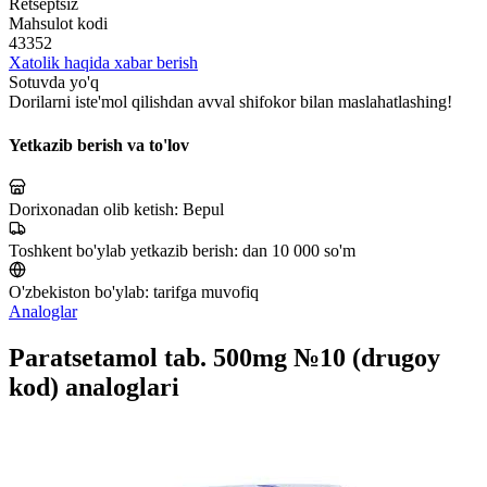
Retseptsiz
Mahsulot kodi
43352
Xatolik haqida xabar berish
Sotuvda yo'q
Dorilarni iste'mol qilishdan avval shifokor bilan maslahatlashing!
Yetkazib berish va to'lov
Dorixonadan olib ketish:
Bepul
Toshkent bo'ylab yetkazib berish:
dan 10 000 so'm
O'zbekiston bo'ylab:
tarifga muvofiq
Analoglar
Paratsetamol tab. 500mg №10 (drugoy
kod) analoglari