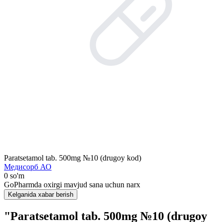
Paratsetamol tab. 500mg №10 (drugoy kod)
Медисорб АО
0 so'm
GoPharmda oxirgi mavjud sana uchun narx
Kelganida xabar berish
"Paratsetamol tab. 500mg №10 (drugoy