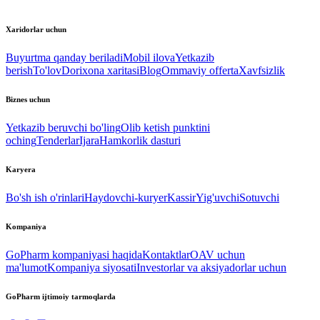
Xaridorlar uchun
Buyurtma qanday beriladi
Mobil ilova
Yetkazib
berish
To'lov
Dorixona xaritasi
Blog
Ommaviy offerta
Xavfsizlik
Biznes uchun
Yetkazib beruvchi bo'ling
Olib ketish punktini
oching
Tenderlar
Ijara
Hamkorlik dasturi
Karyera
Bo'sh ish o'rinlari
Haydovchi-kuryer
Kassir
Yig'uvchi
Sotuvchi
Kompaniya
GoPharm kompaniyasi haqida
Kontaktlar
OAV uchun
ma'lumot
Kompaniya siyosati
Investorlar va aksiyadorlar uchun
GoPharm ijtimoiy tarmoqlarda