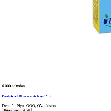
6 000 so'mdan
Paratsetamol DF supp. rekt. 125mg №10
Dentafill Plyus OOO, O'zbekiston
Ertaga yetkaziladi