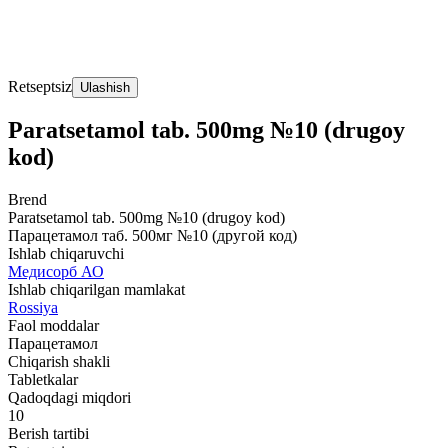
Retseptsiz
Ulashish
Paratsetamol tab. 500mg №10 (drugoy
kod)
Brend
Paratsetamol tab. 500mg №10 (drugoy kod)
Парацетамол таб. 500мг №10 (другой код)
Ishlab chiqaruvchi
Медисорб АО
Ishlab chiqarilgan mamlakat
Rossiya
Faol moddalar
Парацетамол
Chiqarish shakli
Tabletkalar
Qadoqdagi miqdori
10
Berish tartibi