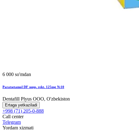
6 000 so'mdan
Paratsetamol DF supp. rekt. 125mg №10
Dentafill Plyus OOO, O'zbekiston
Ertaga yetkaziladi
+998 (71) 205-0-888
Call center
Telegram
Yordam xizmati