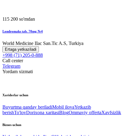
115 200 so'mdan
Londromaks tab. 70mg №4
World Мedicine IIac San.Tic A.S, Turkiya
Ertaga yetkaziladi
+998 (71) 205-0-888
Call center
Telegram
Yordam xizmati
Xaridorlar uchun
Buyurtma qanday beriladi
Mobil ilova
Yetkazib
berish
To'lov
Dorixona xaritasi
Blog
Ommaviy offerta
Xavfsizlik
Biznes uchun