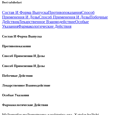
Dori tafsilotlari
Состав И Форма Выпуска
Противопоказания
Способ
Применения И Дозы
Способ Применения И Дозы
Побочные
Действия
Лекарственное Взаимодействие
Особые
Указания
Фармакологические Действия
Состав И Форма Выпуска
Противопоказания
Способ Применения И Дозы
Способ Применения И Дозы
Побочные Действия
Лекарственное Взаимодействие
Особые Указания
Фармакологические Действия
Ma'lumotlar ma'lumotnoma xarakteriga ega. Xatolar bo'lishi