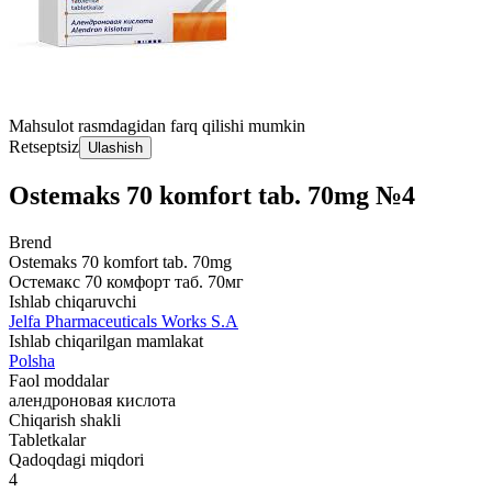
Mahsulot rasmdagidan farq qilishi mumkin
Retseptsiz
Ulashish
Ostemaks 70 komfort tab. 70mg №4
Brend
Ostemaks 70 komfort tab. 70mg
Остемакс 70 комфорт таб. 70мг
Ishlab chiqaruvchi
Jelfa Pharmaceuticals Works S.A
Ishlab chiqarilgan mamlakat
Polsha
Faol moddalar
алендроновая кислота
Chiqarish shakli
Tabletkalar
Qadoqdagi miqdori
4