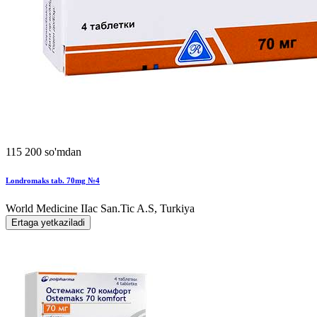
115 200 so'mdan
Londromaks tab. 70mg №4
World Мedicine IIac San.Tic A.S, Turkiya
Ertaga yetkaziladi