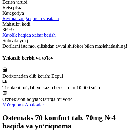
Berish tartibi
Retseptsiz
Kategoriya
Revmatizmga qarshi vositalar
Mahsulot kodi
36937
Xatolik haqida xabar berish
Sotuvda yo'q
Dorilarni iste'mol qilishdan avval shifokor bilan maslahatlashing!
Yetkazib berish va to'lov
Dorixonadan olib ketish:
Bepul
Toshkent bo'ylab yetkazib berish:
dan 10 000 so'm
O'zbekiston bo'ylab:
tarifga muvofiq
Yo'riqnoma
Analoglar
Ostemaks 70 komfort tab. 70mg №4
haqida va yo‘riqnoma