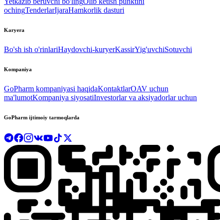
Yetkazib beruvchi bo'ling
Olib ketish punktini
oching
Tenderlar
Ijara
Hamkorlik dasturi
Karyera
Bo'sh ish o'rinlari
Haydovchi-kuryer
Kassir
Yig'uvchi
Sotuvchi
Kompaniya
GoPharm kompaniyasi haqida
Kontaktlar
OAV uchun
ma'lumot
Kompaniya siyosati
Investorlar va aksiyadorlar uchun
GoPharm ijtimoiy tarmoqlarda