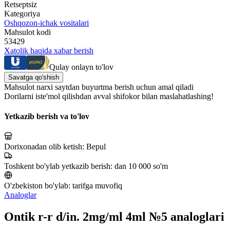
Retseptsiz
Kategoriya
Oshqozon-ichak vositalari
Mahsulot kodi
53429
Xatolik haqida xabar berish
Qulay onlayn to'lov
Savatga qo'shish
Mahsulot narxi saytdan buyurtma berish uchun amal qiladi
Dorilarni iste'mol qilishdan avval shifokor bilan maslahatlashing!
Yetkazib berish va to'lov
Dorixonadan olib ketish:
Bepul
Toshkent bo'ylab yetkazib berish:
dan 10 000 so'm
O'zbekiston bo'ylab:
tarifga muvofiq
Analoglar
Ontik r-r d/in. 2mg/ml 4ml №5 analoglari