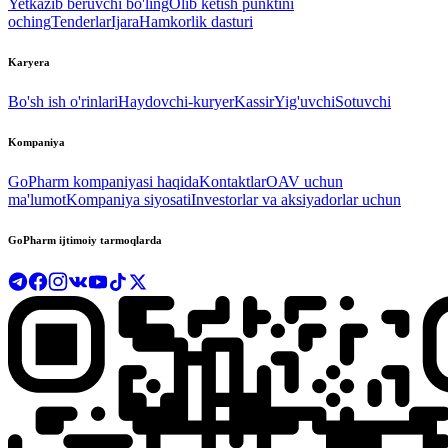
Yetkazib beruvchi bo'ling
Olib ketish punktini
oching
Tenderlar
Ijara
Hamkorlik dasturi
Karyera
Bo'sh ish o'rinlari
Haydovchi-kuryer
Kassir
Yig'uvchi
Sotuvchi
Kompaniya
GoPharm kompaniyasi haqida
Kontaktlar
OAV uchun
ma'lumot
Kompaniya siyosati
Investorlar va aksiyadorlar uchun
GoPharm ijtimoiy tarmoqlarda