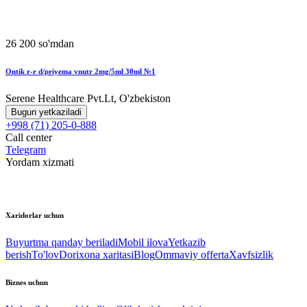
26 200 so'mdan
Ontik r-r d/priyema vnutr 2mg/5ml 30ml №1
Serene Healthcare Pvt.Lt, O'zbekiston
Bugun yetkaziladi
+998 (71) 205-0-888
Call center
Telegram
Yordam xizmati
Xaridorlar uchun
Buyurtma qanday beriladi
Mobil ilova
Yetkazib
berish
To'lov
Dorixona xaritasi
Blog
Ommaviy offerta
Xavfsizlik
Biznes uchun