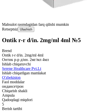
Mahsulot rasmdagidan farq qilishi mumkin
Retseptsiz
Ulashish
Ontik r-r d/in. 2mg/ml 4ml №5
Brend
Ontik r-r d/in. 2mg/ml 4ml
Онтик р-р д/ин. 2мг/мл 4мл
Ishlab chiqaruvchi
Serene Healthcare Pvt.Lt
Ishlab chiqarilgan mamlakat
O'zbekiston
Faol moddalar
ондансетрон
Chiqarish shakli
Ampula
Qadoqdagi miqdori
5
Berish tartibi