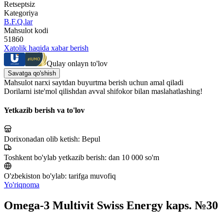
Retseptsiz
Kategoriya
B.F.Q.lar
Mahsulot kodi
51860
Xatolik haqida xabar berish
Qulay onlayn to'lov
Savatga qo'shish
Mahsulot narxi saytdan buyurtma berish uchun amal qiladi
Dorilarni iste'mol qilishdan avval shifokor bilan maslahatlashing!
Yetkazib berish va to'lov
Dorixonadan olib ketish:
Bepul
Toshkent bo'ylab yetkazib berish:
dan 10 000 so'm
O'zbekiston bo'ylab:
tarifga muvofiq
Yo'riqnoma
Omega-3 Multivit Swiss Energy kaps. №30