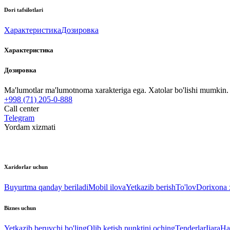
Dori tafsilotlari
Характеристика
Дозировка
Характеристика
Дозировка
Ma'lumotlar ma'lumotnoma xarakteriga ega. Xatolar bo'lishi mumkin. P
+998 (71) 205-0-888
Call center
Telegram
Yordam xizmati
Xaridorlar uchun
Buyurtma qanday beriladi
Mobil ilova
Yetkazib berish
To'lov
Dorixona x
Biznes uchun
Yetkazib beruvchi bo'ling
Olib ketish punktini oching
Tenderlar
Ijara
Ha