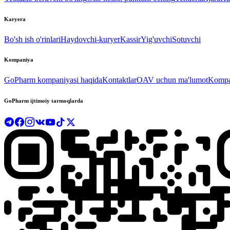
Karyera
Bo'sh ish o'rinlari
Haydovchi-kuryer
Kassir
Yig'uvchi
Sotuvchi
Kompaniya
GoPharm kompaniyasi haqida
Kontaktlar
OAV uchun ma'lumot
Kompan
GoPharm ijtimoiy tarmoqlarda