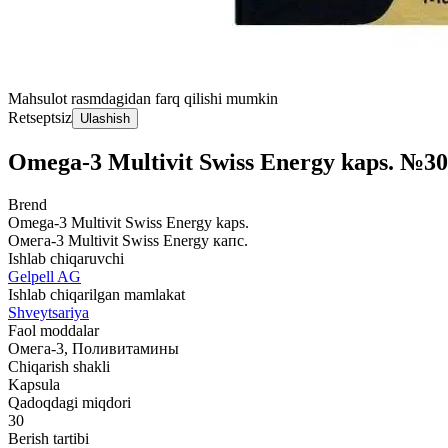
Mahsulot rasmdagidan farq qilishi mumkin
Retseptsiz
Ulashish
Omega-3 Multivit Swiss Energy kaps. №30
Brend
Omega-3 Multivit Swiss Energy kaps.
Омега-3 Multivit Swiss Energy капс.
Ishlab chiqaruvchi
Gelpell AG
Ishlab chiqarilgan mamlakat
Shveytsariya
Faol moddalar
Омега-3, Поливитамины
Chiqarish shakli
Kapsula
Qadoqdagi miqdori
30
Berish tartibi