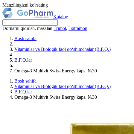
Manzilingizni ko'rsating
Katalog
Dorilarni qidirish, masalan
Trimol
,
Tsitramon
Bosh sahifa
Vitaminlar va Biologik faol qo‘shimchalar (B.F.Q.)
B.F.Q.lar
Omega-3 Multivit Swiss Energy kaps. №30
Bosh sahifa
Vitaminlar va Biologik faol qo‘shimchalar (B.F.Q.)
B.F.Q.lar
Omega-3 Multivit Swiss Energy kaps. №30