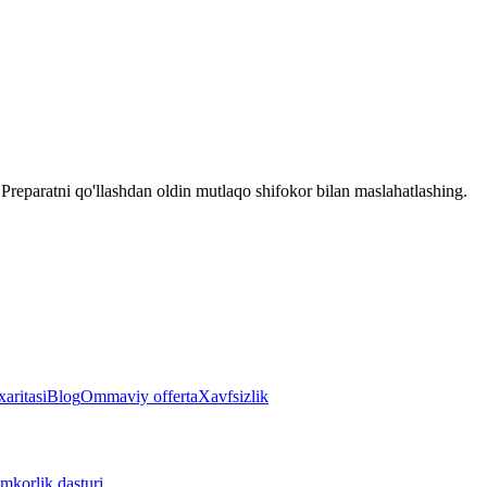
reparatni qo'llashdan oldin mutlaqo shifokor bilan maslahatlashing.
aritasi
Blog
Ommaviy offerta
Xavfsizlik
mkorlik dasturi