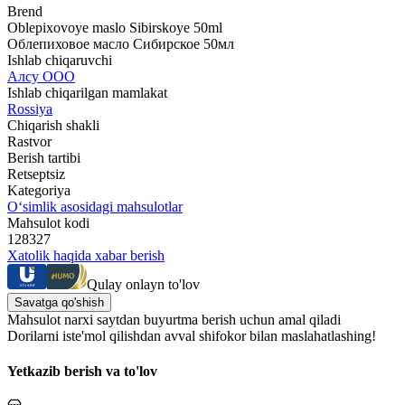
Brend
Oblepixovoye maslo Sibirskoye 50ml
Облепиховое масло Сибирское 50мл
Ishlab chiqaruvchi
Алсу ООО
Ishlab chiqarilgan mamlakat
Rossiya
Chiqarish shakli
Rastvor
Berish tartibi
Retseptsiz
Kategoriya
O‘simlik asosidagi mahsulotlar
Mahsulot kodi
128327
Xatolik haqida xabar berish
Qulay onlayn to'lov
Savatga qo'shish
Mahsulot narxi saytdan buyurtma berish uchun amal qiladi
Dorilarni iste'mol qilishdan avval shifokor bilan maslahatlashing!
Yetkazib berish va to'lov