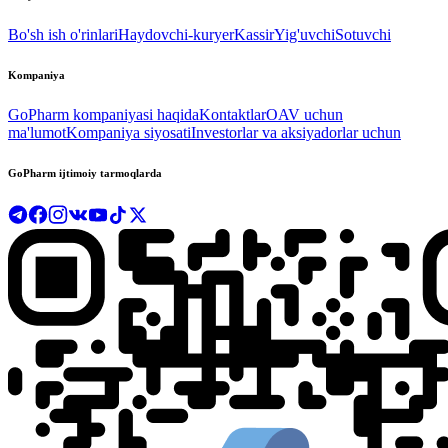
Bo'sh ish o'rinlari
Haydovchi-kuryer
Kassir
Yig'uvchi
Sotuvchi
Kompaniya
GoPharm kompaniyasi haqida
Kontaktlar
OAV uchun
ma'lumot
Kompaniya siyosati
Investorlar va aksiyadorlar uchun
GoPharm ijtimoiy tarmoqlarda