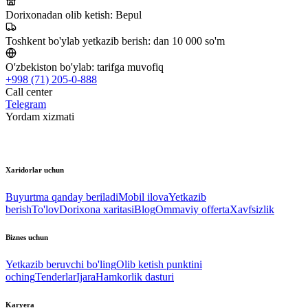
Dorixonadan olib ketish:
Bepul
Toshkent bo'ylab yetkazib berish:
dan 10 000 so'm
O'zbekiston bo'ylab:
tarifga muvofiq
+998 (71) 205-0-888
Call center
Telegram
Yordam xizmati
Xaridorlar uchun
Buyurtma qanday beriladi
Mobil ilova
Yetkazib
berish
To'lov
Dorixona xaritasi
Blog
Ommaviy offerta
Xavfsizlik
Biznes uchun
Yetkazib beruvchi bo'ling
Olib ketish punktini
oching
Tenderlar
Ijara
Hamkorlik dasturi
Karyera