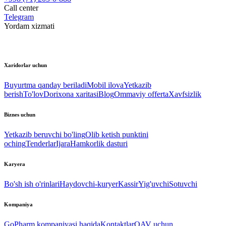
Call center
Telegram
Yordam xizmati
Xaridorlar uchun
Buyurtma qanday beriladi
Mobil ilova
Yetkazib
berish
To'lov
Dorixona xaritasi
Blog
Ommaviy offerta
Xavfsizlik
Biznes uchun
Yetkazib beruvchi bo'ling
Olib ketish punktini
oching
Tenderlar
Ijara
Hamkorlik dasturi
Karyera
Bo'sh ish o'rinlari
Haydovchi-kuryer
Kassir
Yig'uvchi
Sotuvchi
Kompaniya
GoPharm kompaniyasi haqida
Kontaktlar
OAV uchun