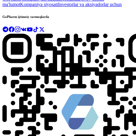
ma'lumot
Kompaniya siyosati
Investorlar va aksiyadorlar uchun
GoPharm ijtimoiy tarmoqlarda