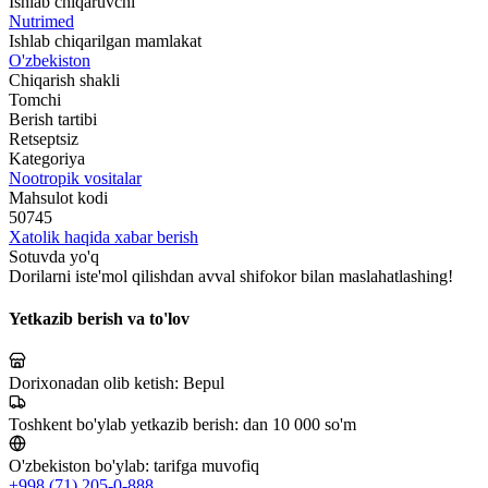
Ishlab chiqaruvchi
Nutrimed
Ishlab chiqarilgan mamlakat
O'zbekiston
Chiqarish shakli
Tomchi
Berish tartibi
Retseptsiz
Kategoriya
Nootropik vositalar
Mahsulot kodi
50745
Xatolik haqida xabar berish
Sotuvda yo'q
Dorilarni iste'mol qilishdan avval shifokor bilan maslahatlashing!
Yetkazib berish va to'lov
Dorixonadan olib ketish:
Bepul
Toshkent bo'ylab yetkazib berish:
dan 10 000 so'm
O'zbekiston bo'ylab:
tarifga muvofiq
+998 (71) 205-0-888