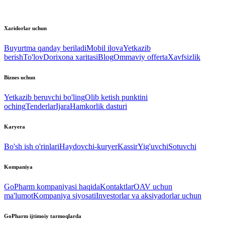
Xaridorlar uchun
Buyurtma qanday beriladi
Mobil ilova
Yetkazib
berish
To'lov
Dorixona xaritasi
Blog
Ommaviy offerta
Xavfsizlik
Biznes uchun
Yetkazib beruvchi bo'ling
Olib ketish punktini
oching
Tenderlar
Ijara
Hamkorlik dasturi
Karyera
Bo'sh ish o'rinlari
Haydovchi-kuryer
Kassir
Yig'uvchi
Sotuvchi
Kompaniya
GoPharm kompaniyasi haqida
Kontaktlar
OAV uchun
ma'lumot
Kompaniya siyosati
Investorlar va aksiyadorlar uchun
GoPharm ijtimoiy tarmoqlarda