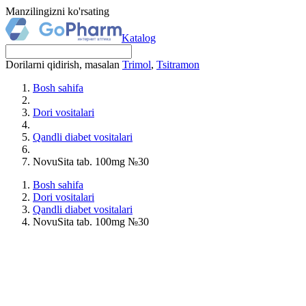
Manzilingizni ko'rsating
Katalog
Dorilarni qidirish, masalan
Trimol
,
Tsitramon
Bosh sahifa
Dori vositalari
Qandli diabet vositalari
NovuSita tab. 100mg №30
Bosh sahifa
Dori vositalari
Qandli diabet vositalari
NovuSita tab. 100mg №30