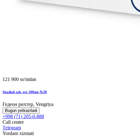
121 900 so'mdan
Sitadiab tab. p/o 100mg №28
Гедеон рихтер, Vengriya
Bugun yetkaziladi
+998 (71) 205-0-888
Call center
Telegram
Yordam xizmati