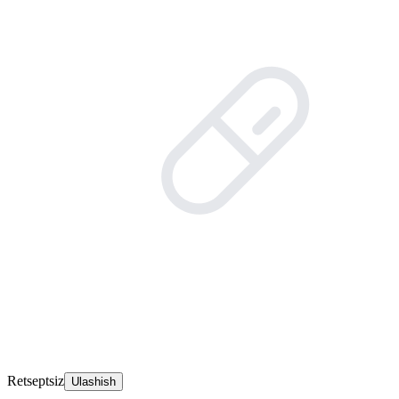
Retseptsiz
Ulashish