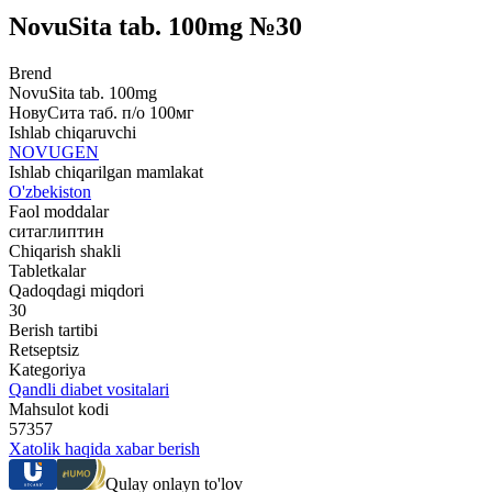
NovuSita tab. 100mg №30
Brend
NovuSita tab. 100mg
НовуСита таб. п/о 100мг
Ishlab chiqaruvchi
NOVUGEN
Ishlab chiqarilgan mamlakat
O'zbekiston
Faol moddalar
ситаглиптин
Chiqarish shakli
Tabletkalar
Qadoqdagi miqdori
30
Berish tartibi
Retseptsiz
Kategoriya
Qandli diabet vositalari
Mahsulot kodi
57357
Xatolik haqida xabar berish
Qulay onlayn to'lov