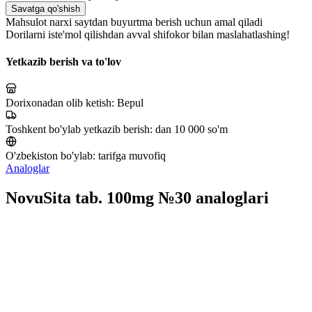
Savatga qo'shish
Mahsulot narxi saytdan buyurtma berish uchun amal qiladi
Dorilarni iste'mol qilishdan avval shifokor bilan maslahatlashing!
Yetkazib berish va to'lov
Dorixonadan olib ketish:
Bepul
Toshkent bo'ylab yetkazib berish:
dan 10 000 so'm
O'zbekiston bo'ylab:
tarifga muvofiq
Analoglar
NovuSita tab. 100mg №30 analoglari