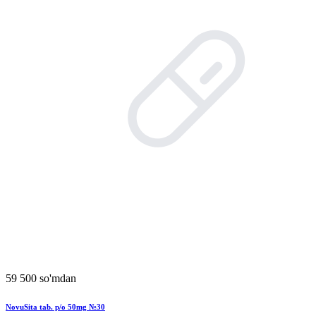
59 500 so'mdan
NovuSita tab. p/o 50mg №30