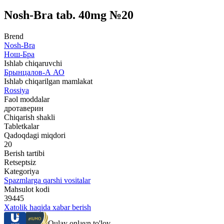
Nosh-Bra tab. 40mg №20
Brend
Nosh-Bra
Нош-Бра
Ishlab chiqaruvchi
Брынцалов-А АО
Ishlab chiqarilgan mamlakat
Rossiya
Faol moddalar
дротаверин
Chiqarish shakli
Tabletkalar
Qadoqdagi miqdori
20
Berish tartibi
Retseptsiz
Kategoriya
Spazmlarga qarshi vositalar
Mahsulot kodi
39445
Xatolik haqida xabar berish
Qulay onlayn to'lov