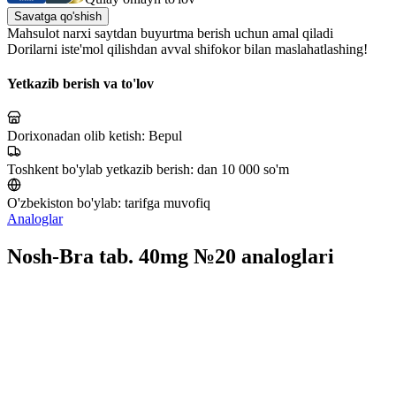
Savatga qo'shish
Mahsulot narxi saytdan buyurtma berish uchun amal qiladi
Dorilarni iste'mol qilishdan avval shifokor bilan maslahatlashing!
Yetkazib berish va to'lov
Dorixonadan olib ketish:
Bepul
Toshkent bo'ylab yetkazib berish:
dan 10 000 so'm
O'zbekiston bo'ylab:
tarifga muvofiq
Analoglar
Nosh-Bra tab. 40mg №20 analoglari