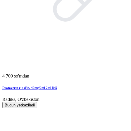
4 700 so'mdan
Drotaverin r-r d/in. 40mg/2ml 2ml №5
Radiks, O'zbekiston
Bugun yetkaziladi