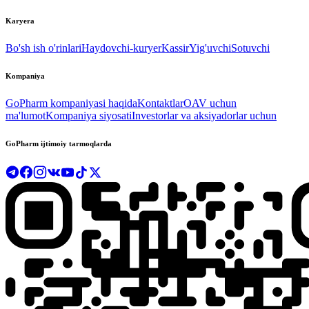
Karyera
Bo'sh ish o'rinlari
Haydovchi-kuryer
Kassir
Yig'uvchi
Sotuvchi
Kompaniya
GoPharm kompaniyasi haqida
Kontaktlar
OAV uchun
ma'lumot
Kompaniya siyosati
Investorlar va aksiyadorlar uchun
GoPharm ijtimoiy tarmoqlarda