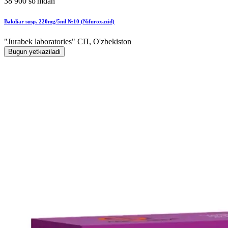
38 900 so'mdan
Bakdiar susp. 220mg/5ml №10 (Nifuroxazid)
"Jurabek laboratories" СП, O'zbekiston
Bugun yetkaziladi