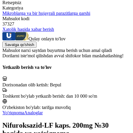
Retseptsiz
Kategoriya
Mikroblarga va bir hujayrali parazitlarga qarshi
Mahsulot kodi
37327
Xatolik haqida xabar berish
Qulay onlayn to'lov
Savatga qo'shish
Mahsulot narxi saytdan buyurtma berish uchun amal qiladi
Dorilarni iste'mol qilishdan avval shifokor bilan maslahatlashing!
Yetkazib berish va to'lov
Dorixonadan olib ketish:
Bepul
Toshkent bo'ylab yetkazib berish:
dan 10 000 so'm
O'zbekiston bo'ylab:
tarifga muvofiq
Yo'riqnoma
Analoglar
Nifuroksazid-LF kaps. 200mg №30