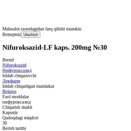
Mahsulot rasmdagidan farq qilishi mumkin
Retseptsiz
Ulashish
Nifuroksazid-LF kaps. 200mg №30
Brend
Nifuroksazid
Нифуроксазид
Ishlab chiqaruvchi
Лекфарм
Ishlab chiqarilgan mamlakat
Belarus
Faol moddalar
нифуроксазид
Chiqarish shakli
Kapsula
Qadoqdagi miqdori
30
Berish tartibi