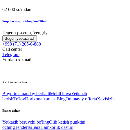
62 600 so'mdan
Stopdiar susp. 220mg/5ml 90ml
Гедеон рихтер, Vengriya
Bugun yetkaziladi
+998 (71) 205-0-888
Call center
Telegram
Yordam xizmati
Xaridorlar uchun
Buyurtma qanday beriladi
Mobil ilova
Yetkazib
berish
To'lov
Dorixona xaritasi
Blog
Ommaviy offerta
Xavfsizlik
Biznes uchun
Yetkazib beruvchi bo'ling
Olib ketish punktini
oching
Tenderlar
Ijara
Hamkorlik dasturi