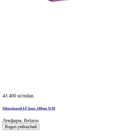
43 400 so'mdan
Nifuroksazid-LF kaps. 100mg №30
Лекфарм, Belarus
Bugun yetkaziladi