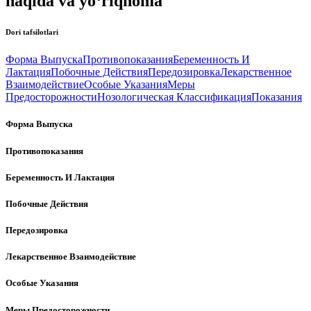
haqida va yo‘riqnoma
Dori tafsilotlari
Форма Выпуска
Противопоказания
Беременность И
Лактация
Побочные Действия
Передозировка
Лекарственное
Взаимодействие
Особые Указания
Меры
Предосторожности
Нозологическая Классификация
Показания
Форма Выпуска
Противопоказания
Беременность И Лактация
Побочные Действия
Передозировка
Лекарственное Взаимодействие
Особые Указания
Меры Предосторожности