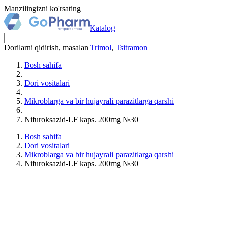
Manzilingizni ko'rsating
Katalog
Dorilarni qidirish, masalan
Trimol
,
Tsitramon
Bosh sahifa
Dori vositalari
Mikroblarga va bir hujayrali parazitlarga qarshi
Nifuroksazid-LF kaps. 200mg №30
Bosh sahifa
Dori vositalari
Mikroblarga va bir hujayrali parazitlarga qarshi
Nifuroksazid-LF kaps. 200mg №30