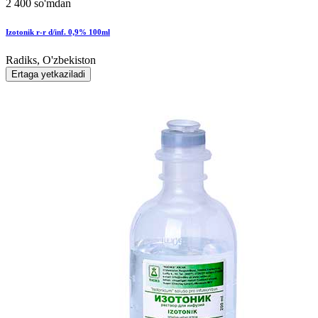
2 400 so'mdan
Izotonik r-r d/inf. 0,9% 100ml
Radiks, O'zbekiston
Ertaga yetkaziladi