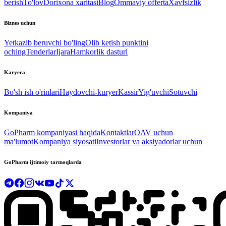
berish
To'lov
Dorixona xaritasi
Blog
Ommaviy offerta
Xavfsizlik
Biznes uchun
Yetkazib beruvchi bo'ling
Olib ketish punktini
oching
Tenderlar
Ijara
Hamkorlik dasturi
Karyera
Bo'sh ish o'rinlari
Haydovchi-kuryer
Kassir
Yig'uvchi
Sotuvchi
Kompaniya
GoPharm kompaniyasi haqida
Kontaktlar
OAV uchun
ma'lumot
Kompaniya siyosati
Investorlar va aksiyadorlar uchun
GoPharm ijtimoiy tarmoqlarda