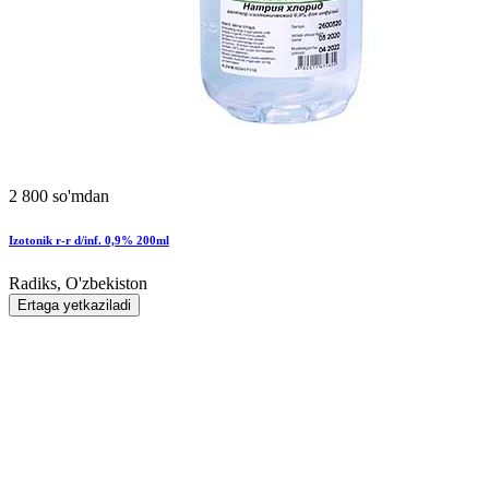
2 800 so'mdan
Izotonik r-r d/inf. 0,9% 200ml
Radiks, O'zbekiston
Ertaga yetkaziladi