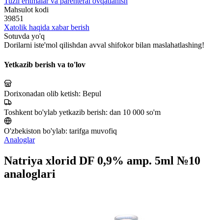
Tuzli eritmalar va parenteral ovqatlanish
Mahsulot kodi
39851
Xatolik haqida xabar berish
Sotuvda yo'q
Dorilarni iste'mol qilishdan avval shifokor bilan maslahatlashing!
Yetkazib berish va to'lov
Dorixonadan olib ketish:
Bepul
Toshkent bo'ylab yetkazib berish:
dan 10 000 so'm
O'zbekiston bo'ylab:
tarifga muvofiq
Analoglar
Natriya xlorid DF 0,9% amp. 5ml №10
analoglari