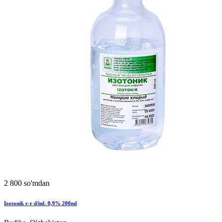
2 800 so'mdan
Izotonik r-r d/inf. 0,9% 200ml