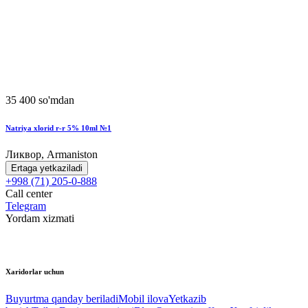
35 400 so'mdan
Natriya xlorid r-r 5% 10ml №1
Ликвор, Armaniston
Ertaga yetkaziladi
+998 (71) 205-0-888
Call center
Telegram
Yordam xizmati
Xaridorlar uchun
Buyurtma qanday beriladi
Mobil ilova
Yetkazib