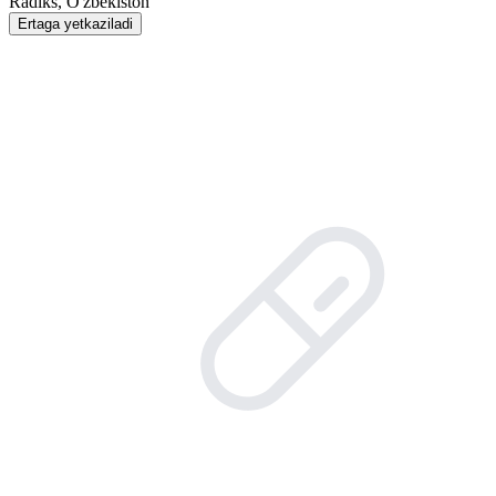
Radiks, O'zbekiston
Ertaga yetkaziladi