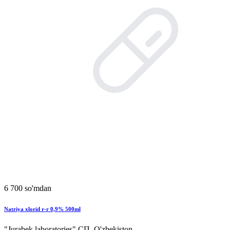
6 700 so'mdan
Natriya xlorid r-r 0,9% 500ml
"Jurabek laboratories" СП, O'zbekiston