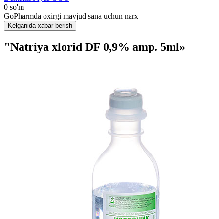
0 so'm
GoPharmda oxirgi mavjud sana uchun narx
Kelganida xabar berish
"Natriya xlorid DF 0,9% amp. 5ml»