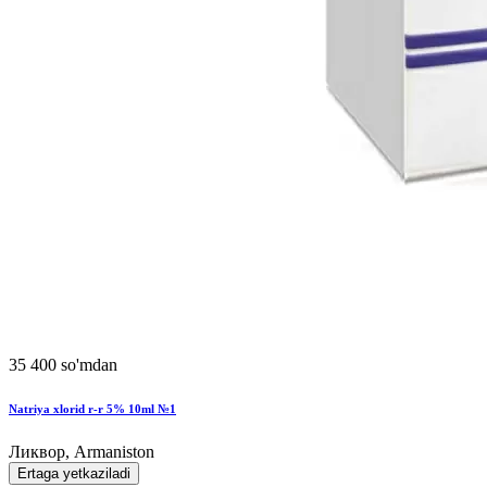
35 400 so'mdan
Natriya xlorid r-r 5% 10ml №1
Ликвор, Armaniston
Ertaga yetkaziladi