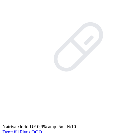
Natriya xlorid DF 0,9% amp. 5ml №10
Dentafill Plyus OOO