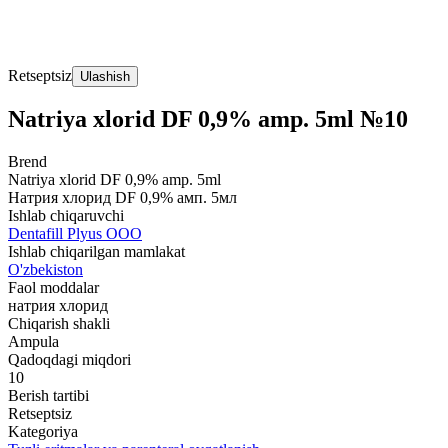
Retseptsiz
Ulashish
Natriya xlorid DF 0,9% amp. 5ml №10
Brend
Natriya xlorid DF 0,9% amp. 5ml
Натрия хлорид DF 0,9% амп. 5мл
Ishlab chiqaruvchi
Dentafill Plyus OOO
Ishlab chiqarilgan mamlakat
O'zbekiston
Faol moddalar
натрия хлорид
Chiqarish shakli
Ampula
Qadoqdagi miqdori
10
Berish tartibi
Retseptsiz
Kategoriya