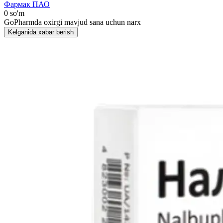
Фармак ПАО
0 so'm
GoPharmda oxirgi mavjud sana uchun narx
Kelganida xabar berish