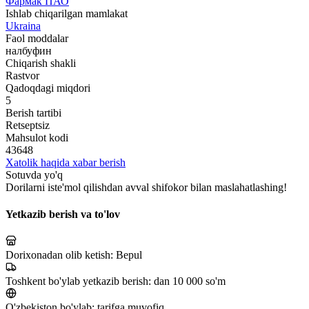
Фармак ПАО
Ishlab chiqarilgan mamlakat
Ukraina
Faol moddalar
налбуфин
Chiqarish shakli
Rastvor
Qadoqdagi miqdori
5
Berish tartibi
Retseptsiz
Mahsulot kodi
43648
Xatolik haqida xabar berish
Sotuvda yo'q
Dorilarni iste'mol qilishdan avval shifokor bilan maslahatlashing!
Yetkazib berish va to'lov
Dorixonadan olib ketish:
Bepul
Toshkent bo'ylab yetkazib berish:
dan 10 000 so'm
O'zbekiston bo'ylab:
tarifga muvofiq