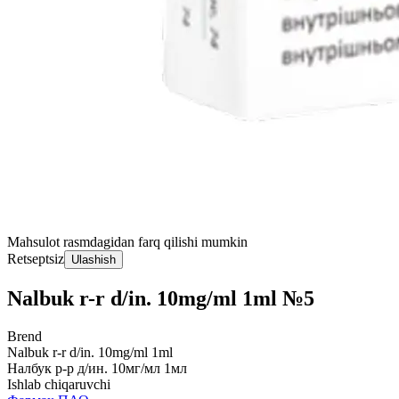
Mahsulot rasmdagidan farq qilishi mumkin
Retseptsiz
Ulashish
Nalbuk r-r d/in. 10mg/ml 1ml №5
Brend
Nalbuk r-r d/in. 10mg/ml 1ml
Налбук р-р д/ин. 10мг/мл 1мл
Ishlab chiqaruvchi