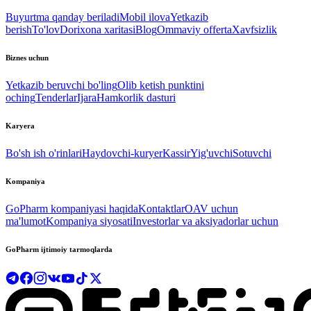
Buyurtma qanday beriladi
Mobil ilova
Yetkazib
berish
To'lov
Dorixona xaritasi
Blog
Ommaviy offerta
Xavfsizlik
Biznes uchun
Yetkazib beruvchi bo'ling
Olib ketish punktini
oching
Tenderlar
Ijara
Hamkorlik dasturi
Karyera
Bo'sh ish o'rinlari
Haydovchi-kuryer
Kassir
Yig'uvchi
Sotuvchi
Kompaniya
GoPharm kompaniyasi haqida
Kontaktlar
OAV uchun
ma'lumot
Kompaniya siyosati
Investorlar va aksiyadorlar uchun
GoPharm ijtimoiy tarmoqlarda