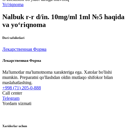
Yo'riqnoma
Nalbuk r-r d/in. 10mg/ml 1ml №5 haqida
va yo‘riqnoma
Dori tafsilotlari
Лекарственная Форма
Лекарственная Форма
Ma'lumotlar ma'lumotnoma xarakteriga ega. Xatolar bo'lishi
mumkin. Preparatni qo'llashdan oldin mutlaqo shifokor bilan
maslahatlashing.
+998 (71) 205-0-888
Call center
Telegram
Yordam xizmati
Xaridorlar uchun