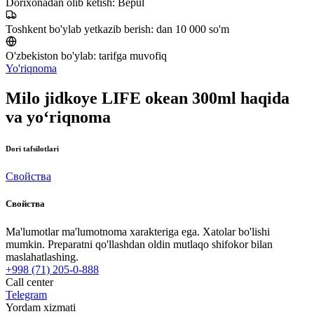
Dorixonadan olib ketish:
Bepul
Toshkent bo'ylab yetkazib berish:
dan 10 000 so'm
O'zbekiston bo'ylab:
tarifga muvofiq
Yo'riqnoma
Milo jidkoye LIFE okean 300ml haqida
va yo‘riqnoma
Dori tafsilotlari
Свойства
Свойства
Ma'lumotlar ma'lumotnoma xarakteriga ega. Xatolar bo'lishi
mumkin. Preparatni qo'llashdan oldin mutlaqo shifokor bilan
maslahatlashing.
+998 (71) 205-0-888
Call center
Telegram
Yordam xizmati