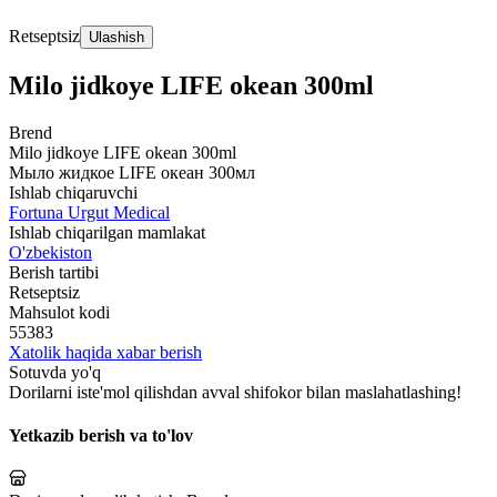
Retseptsiz
Ulashish
Milo jidkoye LIFE okean 300ml
Brend
Milo jidkoye LIFE okean 300ml
Мыло жидкое LIFE океан 300мл
Ishlab chiqaruvchi
Fortuna Urgut Medical
Ishlab chiqarilgan mamlakat
O'zbekiston
Berish tartibi
Retseptsiz
Mahsulot kodi
55383
Xatolik haqida xabar berish
Sotuvda yo'q
Dorilarni iste'mol qilishdan avval shifokor bilan maslahatlashing!
Yetkazib berish va to'lov