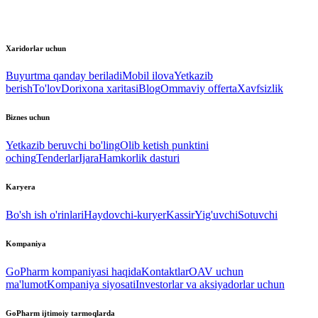
Xaridorlar uchun
Buyurtma qanday beriladi
Mobil ilova
Yetkazib
berish
To'lov
Dorixona xaritasi
Blog
Ommaviy offerta
Xavfsizlik
Biznes uchun
Yetkazib beruvchi bo'ling
Olib ketish punktini
oching
Tenderlar
Ijara
Hamkorlik dasturi
Karyera
Bo'sh ish o'rinlari
Haydovchi-kuryer
Kassir
Yig'uvchi
Sotuvchi
Kompaniya
GoPharm kompaniyasi haqida
Kontaktlar
OAV uchun
ma'lumot
Kompaniya siyosati
Investorlar va aksiyadorlar uchun
GoPharm ijtimoiy tarmoqlarda