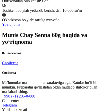
Dorixonadan olib ketish:
Bepul
Toshkent bo'ylab yetkazib berish:
dan 10 000 so'm
O'zbekiston bo'ylab:
tarifga muvofiq
Yo'riqnoma
Munis Chay Senna 60g haqida va
yo‘riqnoma
Dori tafsilotlari
Свойства
Свойства
Ma'lumotlar ma'lumotnoma xarakteriga ega. Xatolar bo'lishi
mumkin. Preparatni qo'llashdan oldin mutlaqo shifokor bilan
maslahatlashing.
+998 (71) 205-0-888
Call center
Telegram
Yordam xizmati