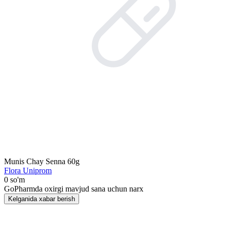
Munis Chay Senna 60g
Flora Uniprom
0 so'm
GoPharmda oxirgi mavjud sana uchun narx
Kelganida xabar berish