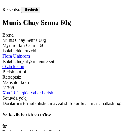
Retseptsiz
Ulashish
Munis Chay Senna 60g
Brend
Munis Chay Senna 60g
Мунис Чай Сенна 60г
Ishlab chiqaruvchi
Flora Uniprom
Ishlab chiqarilgan mamlakat
O'zbekiston
Berish tartibi
Retseptsiz
Mahsulot kodi
51369
Xatolik haqida xabar berish
Sotuvda yo'q
Dorilarni iste'mol qilishdan avval shifokor bilan maslahatlashing!
Yetkazib berish va to'lov