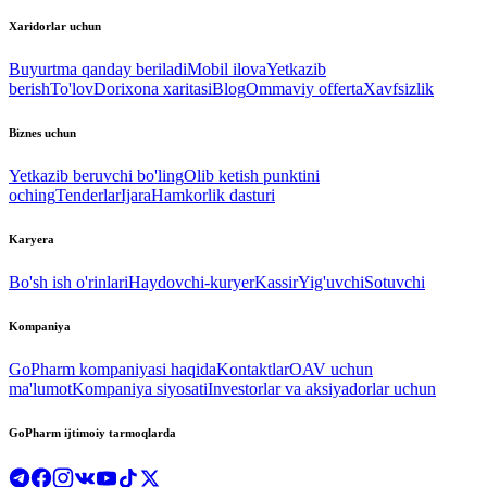
Xaridorlar uchun
Buyurtma qanday beriladi
Mobil ilova
Yetkazib
berish
To'lov
Dorixona xaritasi
Blog
Ommaviy offerta
Xavfsizlik
Biznes uchun
Yetkazib beruvchi bo'ling
Olib ketish punktini
oching
Tenderlar
Ijara
Hamkorlik dasturi
Karyera
Bo'sh ish o'rinlari
Haydovchi-kuryer
Kassir
Yig'uvchi
Sotuvchi
Kompaniya
GoPharm kompaniyasi haqida
Kontaktlar
OAV uchun
ma'lumot
Kompaniya siyosati
Investorlar va aksiyadorlar uchun
GoPharm ijtimoiy tarmoqlarda