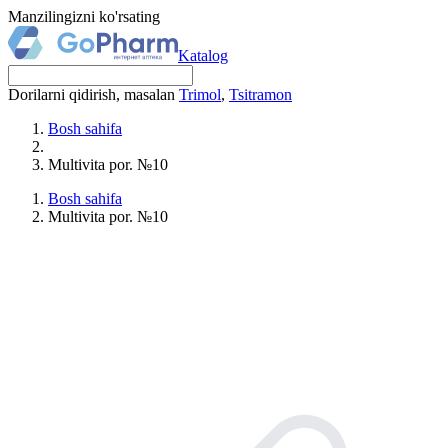
Manzilingizni ko'rsating
Katalog
Dorilarni qidirish, masalan
Trimol
,
Tsitramon
Bosh sahifa
Multivita por. №10
Bosh sahifa
Multivita por. №10