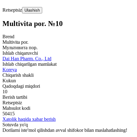
Retseptsiz
Ulashish
Multivita por. №10
Brend
Multivita por.
Мультивита пор.
Ishlab chiqaruvchi
Dai Han Pharm. Co., Ltd
Ishlab chiqarilgan mamlakat
Koreya
Chiqarish shakli
Kukun
Qadoqdagi miqdori
10
Berish tartibi
Retseptsiz
Mahsulot kodi
50415
Xatolik haqida xabar berish
Sotuvda yo'q
Dorilarni iste'mol qilishdan avval shifokor bilan maslahatlashing!