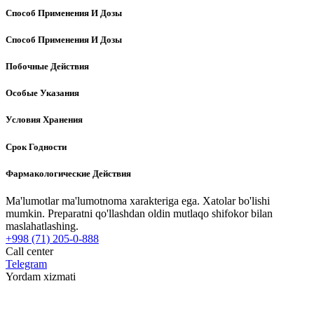
Способ Применения И Дозы
Способ Применения И Дозы
Побочные Действия
Особые Указания
Условия Хранения
Срок Годности
Фармакологические Действия
Ma'lumotlar ma'lumotnoma xarakteriga ega. Xatolar bo'lishi
mumkin. Preparatni qo'llashdan oldin mutlaqo shifokor bilan
maslahatlashing.
+998 (71) 205-0-888
Call center
Telegram
Yordam xizmati