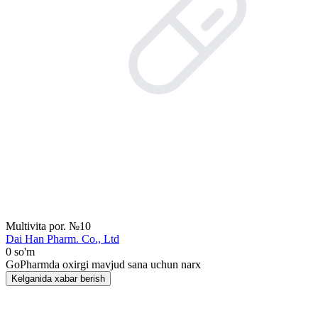
Multivita por. №10
Dai Han Pharm. Co., Ltd
0 so'm
GoPharmda oxirgi mavjud sana uchun narx
Kelganida xabar berish