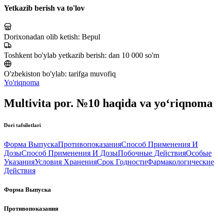
Yetkazib berish va to'lov
Dorixonadan olib ketish:
Bepul
Toshkent bo'ylab yetkazib berish:
dan 10 000 so'm
O'zbekiston bo'ylab:
tarifga muvofiq
Yo'riqnoma
Multivita por. №10 haqida va yo‘riqnoma
Dori tafsilotlari
Форма Выпуска
Противопоказания
Способ Применения И
Дозы
Способ Применения И Дозы
Побочные Действия
Особые
Указания
Условия Хранения
Срок Годности
Фармакологические
Действия
Форма Выпуска
Противопоказания