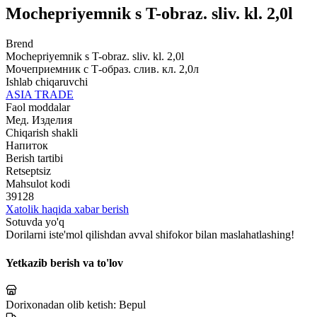
Mochepriyemnik s T-obraz. sliv. kl. 2,0l
Brend
Mochepriyemnik s T-obraz. sliv. kl. 2,0l
Мочеприемник с Т-образ. слив. кл. 2,0л
Ishlab chiqaruvchi
ASIA TRADE
Faol moddalar
Мед. Изделия
Chiqarish shakli
Напиток
Berish tartibi
Retseptsiz
Mahsulot kodi
39128
Xatolik haqida xabar berish
Sotuvda yo'q
Dorilarni iste'mol qilishdan avval shifokor bilan maslahatlashing!
Yetkazib berish va to'lov
Dorixonadan olib ketish:
Bepul