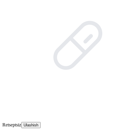
Retseptsiz
Ulashish