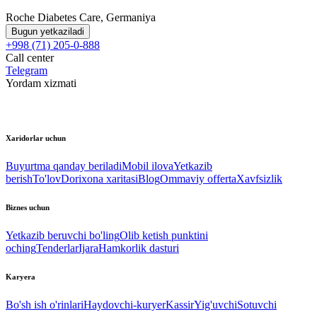
Roche Diabetes Care, Germaniya
Bugun yetkaziladi
+998 (71) 205-0-888
Call center
Telegram
Yordam xizmati
Xaridorlar uchun
Buyurtma qanday beriladi
Mobil ilova
Yetkazib
berish
To'lov
Dorixona xaritasi
Blog
Ommaviy offerta
Xavfsizlik
Biznes uchun
Yetkazib beruvchi bo'ling
Olib ketish punktini
oching
Tenderlar
Ijara
Hamkorlik dasturi
Karyera
Bo'sh ish o'rinlari
Haydovchi-kuryer
Kassir
Yig'uvchi
Sotuvchi