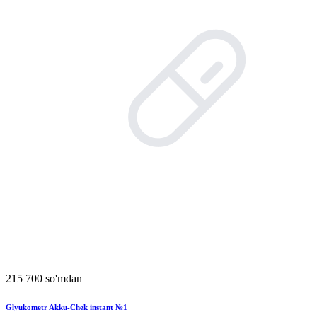
215 700 so'mdan
Glyukometr Akku-Chek instant №1