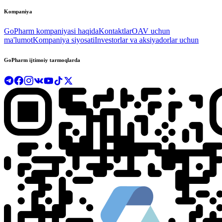
Kompaniya
GoPharm kompaniyasi haqida
Kontaktlar
OAV uchun
ma'lumot
Kompaniya siyosati
Investorlar va aksiyadorlar uchun
GoPharm ijtimoiy tarmoqlarda