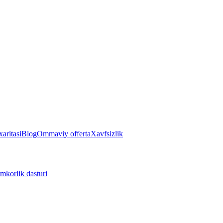
aritasi
Blog
Ommaviy offerta
Xavfsizlik
mkorlik dasturi