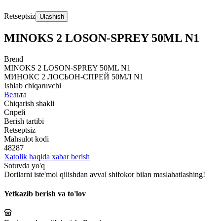
Retseptsiz
Ulashish
MINOKS 2 LOSON-SPRЕY 50ML N1
Brend
MINOKS 2 LOSON-SPRЕY 50ML N1
МИНОКС 2 ЛОСЬОН-СПРЕЙ 50МЛ N1
Ishlab chiqaruvchi
Вельта
Chiqarish shakli
Спрей
Berish tartibi
Retseptsiz
Mahsulot kodi
48287
Xatolik haqida xabar berish
Sotuvda yo'q
Dorilarni iste'mol qilishdan avval shifokor bilan maslahatlashing!
Yetkazib berish va to'lov