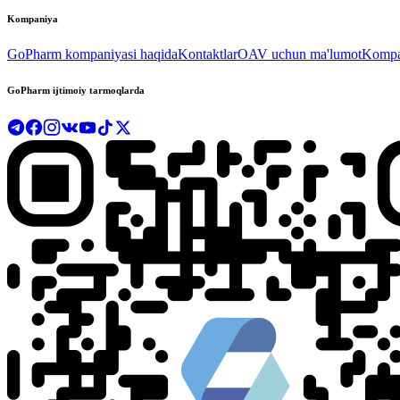
Kompaniya
GoPharm kompaniyasi haqida
Kontaktlar
OAV uchun ma'lumot
Kompan
GoPharm ijtimoiy tarmoqlarda