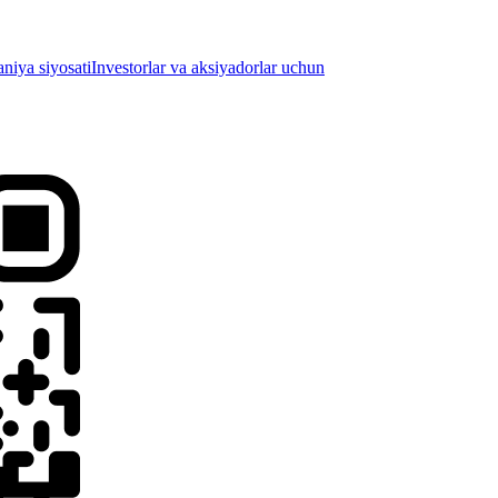
iya siyosati
Investorlar va aksiyadorlar uchun