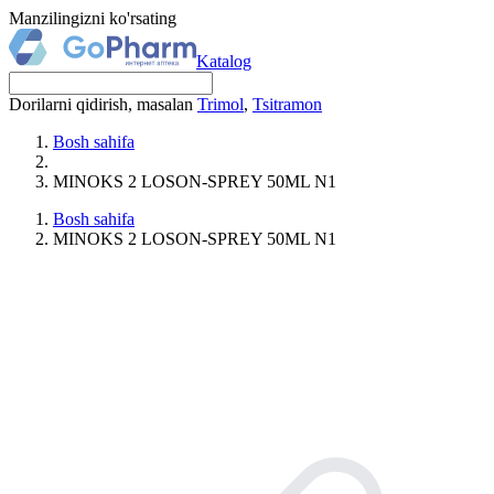
Manzilingizni ko'rsating
Katalog
Dorilarni qidirish, masalan
Trimol
,
Tsitramon
Bosh sahifa
MINOKS 2 LOSON-SPRЕY 50ML N1
Bosh sahifa
MINOKS 2 LOSON-SPRЕY 50ML N1