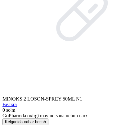
MINOKS 2 LOSON-SPRЕY 50ML N1
Вельта
0 so'm
GoPharmda oxirgi mavjud sana uchun narx
Kelganida xabar berish