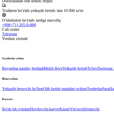
Dorixonadan olib ketish:
Bepul
Toshkent bo'ylab yetkazib berish:
dan 10 000 so'm
O'zbekiston bo'ylab:
tarifga muvofiq
+998 (71) 205-0-888
Call center
Telegram
Yordam xizmati
Xaridorlar uchun
Buyurtma qanday beriladi
Mobil ilova
Yetkazib berish
To'lov
Dorixona x
Biznes uchun
Yetkazib beruvchi bo'ling
Olib ketish punktini oching
Tenderlar
Ijara
Ha
Karyera
Bo'sh ish o'rinlari
Haydovchi-kuryer
Kassir
Yig'uvchi
Sotuvchi