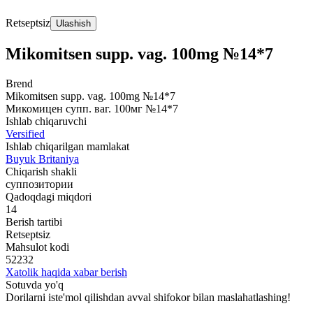
Retseptsiz
Ulashish
Mikomitsen supp. vag. 100mg №14*7
Brend
Mikomitsen supp. vag. 100mg №14*7
Микомицен супп. ваг. 100мг №14*7
Ishlab chiqaruvchi
Versified
Ishlab chiqarilgan mamlakat
Buyuk Britaniya
Chiqarish shakli
суппозитории
Qadoqdagi miqdori
14
Berish tartibi
Retseptsiz
Mahsulot kodi
52232
Xatolik haqida xabar berish
Sotuvda yo'q
Dorilarni iste'mol qilishdan avval shifokor bilan maslahatlashing!