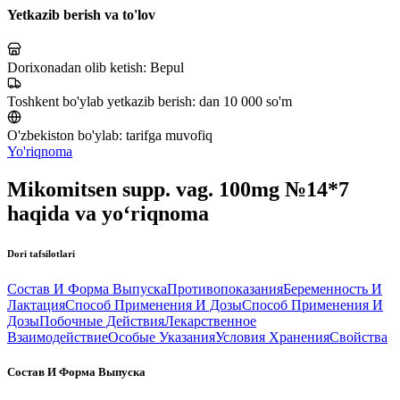
Yetkazib berish va to'lov
Dorixonadan olib ketish:
Bepul
Toshkent bo'ylab yetkazib berish:
dan 10 000 so'm
O'zbekiston bo'ylab:
tarifga muvofiq
Yo'riqnoma
Mikomitsen supp. vag. 100mg №14*7
haqida va yo‘riqnoma
Dori tafsilotlari
Состав И Форма Выпуска
Противопоказания
Беременность И
Лактация
Способ Применения И Дозы
Способ Применения И
Дозы
Побочные Действия
Лекарственное
Взаимодействие
Особые Указания
Условия Хранения
Свойства
Состав И Форма Выпуска