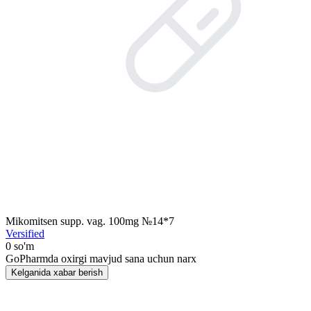
Mikomitsen supp. vag. 100mg №14*7
Versified
0 so'm
GoPharmda oxirgi mavjud sana uchun narx
Kelganida xabar berish