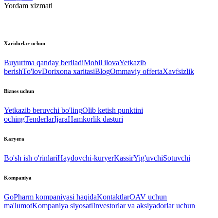
Yordam xizmati
Xaridorlar uchun
Buyurtma qanday beriladi
Mobil ilova
Yetkazib
berish
To'lov
Dorixona xaritasi
Blog
Ommaviy offerta
Xavfsizlik
Biznes uchun
Yetkazib beruvchi bo'ling
Olib ketish punktini
oching
Tenderlar
Ijara
Hamkorlik dasturi
Karyera
Bo'sh ish o'rinlari
Haydovchi-kuryer
Kassir
Yig'uvchi
Sotuvchi
Kompaniya
GoPharm kompaniyasi haqida
Kontaktlar
OAV uchun
ma'lumot
Kompaniya siyosati
Investorlar va aksiyadorlar uchun