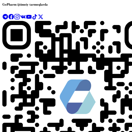
GoPharm ijtimoiy tarmoqlarda