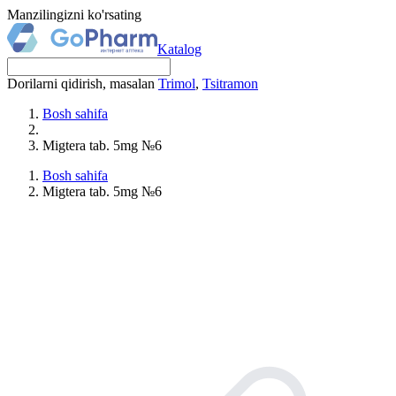
Manzilingizni ko'rsating
Katalog
Dorilarni qidirish, masalan
Trimol
,
Tsitramon
Bosh sahifa
Migtera tab. 5mg №6
Bosh sahifa
Migtera tab. 5mg №6