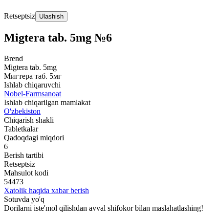
Retseptsiz
Ulashish
Migtera tab. 5mg №6
Brend
Migtera tab. 5mg
Мигтера таб. 5мг
Ishlab chiqaruvchi
Nobel-Farmsanoat
Ishlab chiqarilgan mamlakat
O'zbekiston
Chiqarish shakli
Tabletkalar
Qadoqdagi miqdori
6
Berish tartibi
Retseptsiz
Mahsulot kodi
54473
Xatolik haqida xabar berish
Sotuvda yo'q
Dorilarni iste'mol qilishdan avval shifokor bilan maslahatlashing!