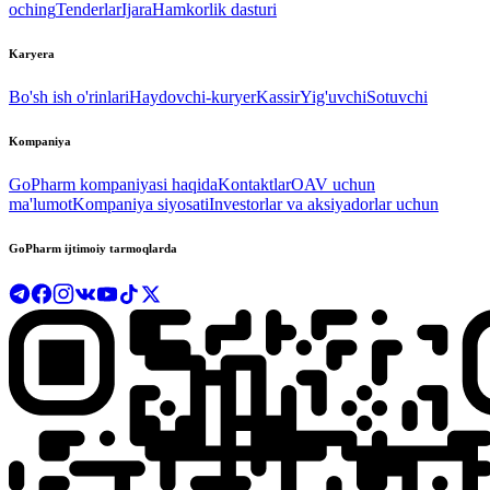
oching
Tenderlar
Ijara
Hamkorlik dasturi
Karyera
Bo'sh ish o'rinlari
Haydovchi-kuryer
Kassir
Yig'uvchi
Sotuvchi
Kompaniya
GoPharm kompaniyasi haqida
Kontaktlar
OAV uchun
ma'lumot
Kompaniya siyosati
Investorlar va aksiyadorlar uchun
GoPharm ijtimoiy tarmoqlarda