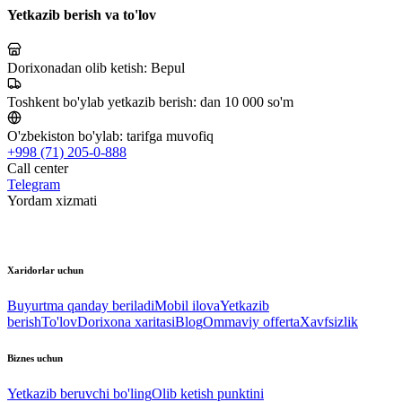
Yetkazib berish va to'lov
Dorixonadan olib ketish:
Bepul
Toshkent bo'ylab yetkazib berish:
dan 10 000 so'm
O'zbekiston bo'ylab:
tarifga muvofiq
+998 (71) 205-0-888
Call center
Telegram
Yordam xizmati
Xaridorlar uchun
Buyurtma qanday beriladi
Mobil ilova
Yetkazib
berish
To'lov
Dorixona xaritasi
Blog
Ommaviy offerta
Xavfsizlik
Biznes uchun
Yetkazib beruvchi bo'ling
Olib ketish punktini