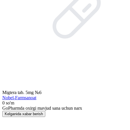
Migtera tab. 5mg №6
Nobel-Farmsanoat
0 so'm
GoPharmda oxirgi mavjud sana uchun narx
Kelganida xabar berish