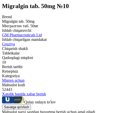
Migralgin tab. 50mg №10
Brend
Migralgin tab. 50mg
Мигралгин таб. 50мг
Ishlab chiqaruvchi
GM Pharmaceuticals Ltd
Ishlab chiqarilgan mamlakat
Gruziya
Chiqarish shakli
Tabletkalar
Qadoqdagi miqdori
10
Berish tartibi
Retseptsiz
Kategoriya
Migren uchun
Mahsulot kodi
52443
Xatolik haqida xabar berish
Qulay onlayn to'lov
Savatga qo'shish
Mahsulot narxi saytdan buyurtma berish uchun amal qiladi