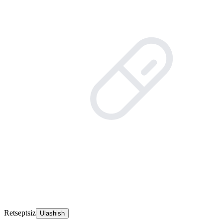
Retseptsiz
Ulashish