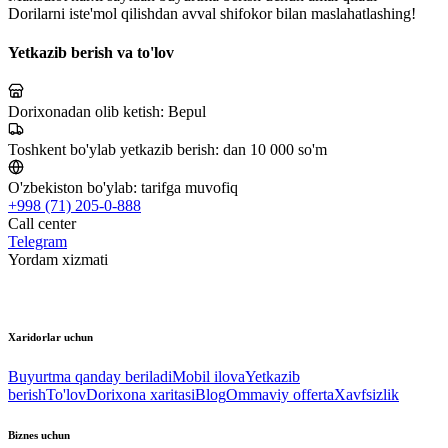
Dorilarni iste'mol qilishdan avval shifokor bilan maslahatlashing!
Yetkazib berish va to'lov
Dorixonadan olib ketish:
Bepul
Toshkent bo'ylab yetkazib berish:
dan 10 000 so'm
O'zbekiston bo'ylab:
tarifga muvofiq
+998 (71) 205-0-888
Call center
Telegram
Yordam xizmati
Xaridorlar uchun
Buyurtma qanday beriladi
Mobil ilova
Yetkazib
berish
To'lov
Dorixona xaritasi
Blog
Ommaviy offerta
Xavfsizlik
Biznes uchun