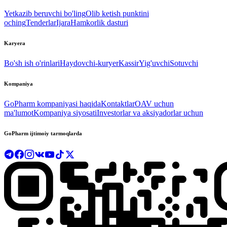
Yetkazib beruvchi bo'ling
Olib ketish punktini
oching
Tenderlar
Ijara
Hamkorlik dasturi
Karyera
Bo'sh ish o'rinlari
Haydovchi-kuryer
Kassir
Yig'uvchi
Sotuvchi
Kompaniya
GoPharm kompaniyasi haqida
Kontaktlar
OAV uchun
ma'lumot
Kompaniya siyosati
Investorlar va aksiyadorlar uchun
GoPharm ijtimoiy tarmoqlarda