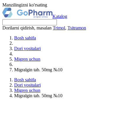
Manzilingizni ko'rsating
Katalog
Dorilarni qidirish, masalan
Trimol
,
Tsitramon
Bosh sahifa
Dori vositalari
Migren uchun
Migralgin tab. 50mg №10
Bosh sahifa
Dori vositalari
Migren uchun
Migralgin tab. 50mg №10