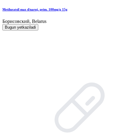
Metiluratsil maz d/naruj. prim. 100mg/g 15g
Борисовский, Belarus
Bugun yetkaziladi