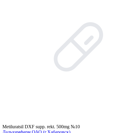
Metiluratsil DXF supp. rekt. 500mg №10
Дальхимфарм ОАО (г.Хабаровск)