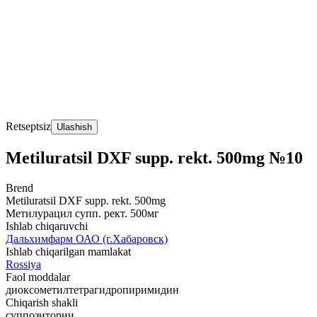
Retseptsiz
Ulashish
Metiluratsil DXF supp. rekt. 500mg №10
Brend
Metiluratsil DXF supp. rekt. 500mg
Метилурацил супп. рект. 500мг
Ishlab chiqaruvchi
Дальхимфарм ОАО (г.Хабаровск)
Ishlab chiqarilgan mamlakat
Rossiya
Faol moddalar
диоксометилтетрагидропиримидин
Chiqarish shakli
суппозитории