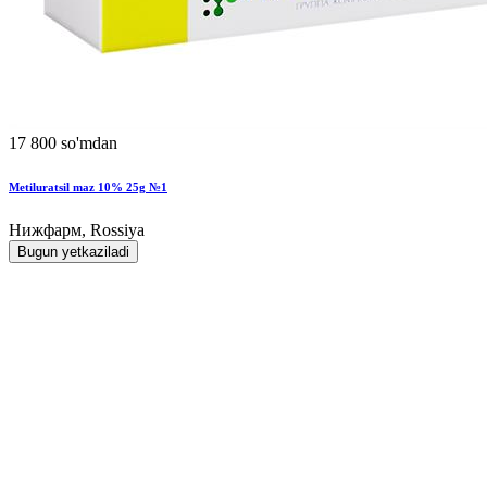
17 800 so'mdan
Metiluratsil maz 10% 25g №1
Нижфарм, Rossiya
Bugun yetkaziladi