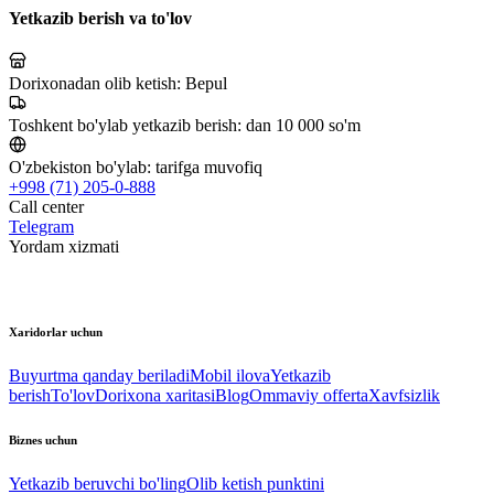
Yetkazib berish va to'lov
Dorixonadan olib ketish:
Bepul
Toshkent bo'ylab yetkazib berish:
dan 10 000 so'm
O'zbekiston bo'ylab:
tarifga muvofiq
+998 (71) 205-0-888
Call center
Telegram
Yordam xizmati
Xaridorlar uchun
Buyurtma qanday beriladi
Mobil ilova
Yetkazib
berish
To'lov
Dorixona xaritasi
Blog
Ommaviy offerta
Xavfsizlik
Biznes uchun
Yetkazib beruvchi bo'ling
Olib ketish punktini