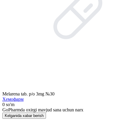
Melarena tab. p/o 3mg №30
Хемофарм
0 so'm
GoPharmda oxirgi mavjud sana uchun narx
Kelganida xabar berish