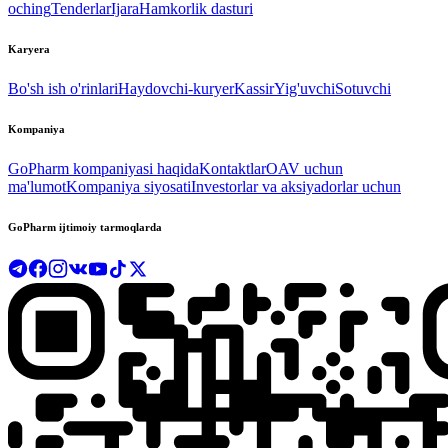
oching
Tenderlar
Ijara
Hamkorlik dasturi
Karyera
Bo'sh ish o'rinlari
Haydovchi-kuryer
Kassir
Yig'uvchi
Sotuvchi
Kompaniya
GoPharm kompaniyasi haqida
Kontaktlar
OAV uchun
ma'lumot
Kompaniya siyosati
Investorlar va aksiyadorlar uchun
GoPharm ijtimoiy tarmoqlarda