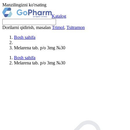
Manzilingizni ko'rsating
Katalog
Dorilarni qidirish, masalan
Trimol
,
Tsitramon
Bosh sahifa
Melarena tab. p/o 3mg №30
Bosh sahifa
Melarena tab. p/o 3mg №30