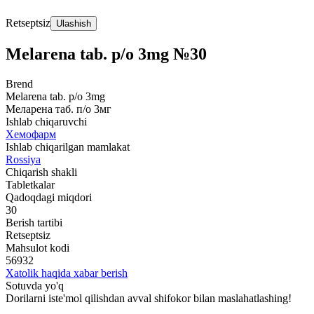
Retseptsiz
Ulashish
Melarena tab. p/o 3mg №30
Brend
Melarena tab. p/o 3mg
Меларена таб. п/о 3мг
Ishlab chiqaruvchi
Хемофарм
Ishlab chiqarilgan mamlakat
Rossiya
Chiqarish shakli
Tabletkalar
Qadoqdagi miqdori
30
Berish tartibi
Retseptsiz
Mahsulot kodi
56932
Xatolik haqida xabar berish
Sotuvda yo'q
Dorilarni iste'mol qilishdan avval shifokor bilan maslahatlashing!