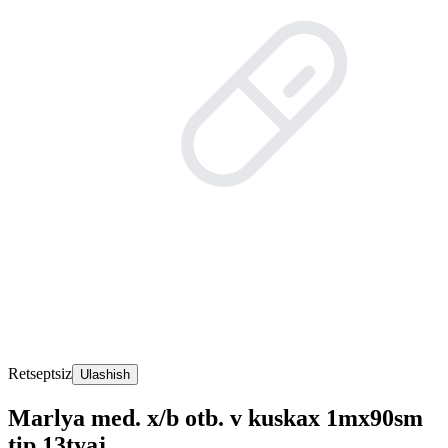
Retseptsiz
Ulashish
Marlya med. x/b otb. v kuskax 1mx90sm
tip 13tyaj