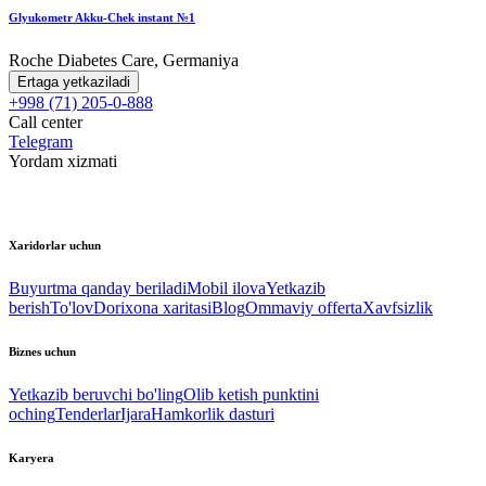
Glyukometr Akku-Chek instant №1
Roche Diabetes Care, Germaniya
Ertaga yetkaziladi
+998 (71) 205-0-888
Call center
Telegram
Yordam xizmati
Xaridorlar uchun
Buyurtma qanday beriladi
Mobil ilova
Yetkazib
berish
To'lov
Dorixona xaritasi
Blog
Ommaviy offerta
Xavfsizlik
Biznes uchun
Yetkazib beruvchi bo'ling
Olib ketish punktini
oching
Tenderlar
Ijara
Hamkorlik dasturi
Karyera