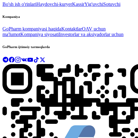
Bo'sh ish o'rinlari
Haydovchi-kuryer
Kassir
Yig'uvchi
Sotuvchi
Kompaniya
GoPharm kompaniyasi haqida
Kontaktlar
OAV uchun
ma'lumot
Kompaniya siyosati
Investorlar va aksiyadorlar uchun
GoPharm ijtimoiy tarmoqlarda