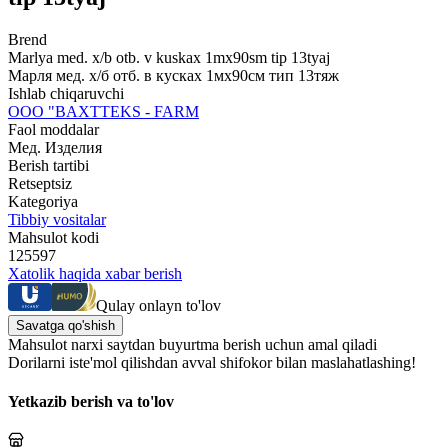
Brend
Marlya med. x/b otb. v kuskax 1mx90sm tip 13tyaj
Марля мед. х/б отб. в кусках 1мх90см тип 13тяж
Ishlab chiqaruvchi
ООО "BAХTTEKS - FARM
Faol moddalar
Мед. Изделия
Berish tartibi
Retseptsiz
Kategoriya
Tibbiy vositalar
Mahsulot kodi
125597
Xatolik haqida xabar berish
Qulay onlayn to'lov
Savatga qo'shish
Mahsulot narxi saytdan buyurtma berish uchun amal qiladi
Dorilarni iste'mol qilishdan avval shifokor bilan maslahatlashing!
Yetkazib berish va to'lov