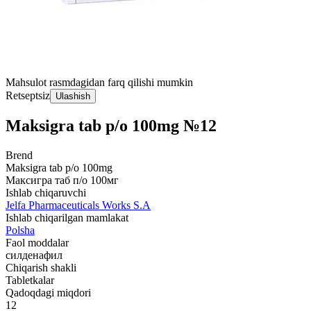
Mahsulot rasmdagidan farq qilishi mumkin
Retseptsiz
Ulashish
Maksigra tab p/o 100mg №12
Brend
Maksigra tab p/o 100mg
Максигра таб п/о 100мг
Ishlab chiqaruvchi
Jelfa Pharmaceuticals Works S.A
Ishlab chiqarilgan mamlakat
Polsha
Faol moddalar
силденафил
Chiqarish shakli
Tabletkalar
Qadoqdagi miqdori
12