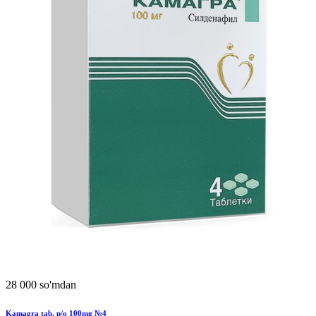
28 000 so'mdan
Kamagra tab. p/o 100mg №4