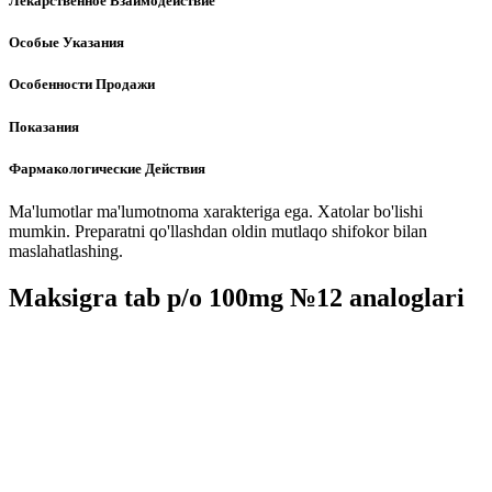
Лекарственное Взаимодействие
Особые Указания
Особенности Продажи
Показания
Фармакологические Действия
Ma'lumotlar ma'lumotnoma xarakteriga ega. Xatolar bo'lishi
mumkin. Preparatni qo'llashdan oldin mutlaqo shifokor bilan
maslahatlashing.
Maksigra tab p/o 100mg №12 analoglari