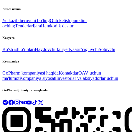
Biznes uchun
Yetkazib beruvchi bo'ling
Olib ketish punktini
oching
Tenderlar
Ijara
Hamkorlik dasturi
Karyera
Bo'sh ish o'rinlari
Haydovchi-kuryer
Kassir
Yig'uvchi
Sotuvchi
Kompaniya
GoPharm kompaniyasi haqida
Kontaktlar
OAV uchun
ma'lumot
Kompaniya siyosati
Investorlar va aksiyadorlar uchun
GoPharm ijtimoiy tarmoqlarda