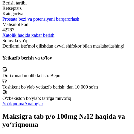
Berish tartibi
Retseptsiz
Kategoriya
Prostata bezi va potensiyani barqarorlash
Mahsulot kodi
42787
Xatolik haqida xabar berish
Sotuvda yo'q
Dorilarni iste'mol qilishdan avval shifokor bilan maslahatlashing!
Yetkazib berish va to'lov
Dorixonadan olib ketish:
Bepul
Toshkent bo'ylab yetkazib berish:
dan 10 000 so'm
O'zbekiston bo'ylab:
tarifga muvofiq
Yo'riqnoma
Analoglar
Maksigra tab p/o 100mg №12 haqida va
yo‘riqnoma