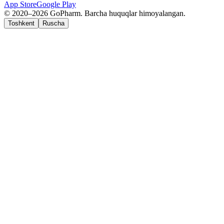
App Store
Google Play
© 2020–2026 GoPharm. Barcha huquqlar himoyalangan.
Toshkent
Ruscha