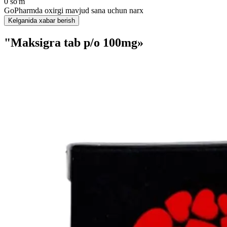
0 so'm
GoPharmda oxirgi mavjud sana uchun narx
Kelganida xabar berish
"Maksigra tab p/o 100mg»