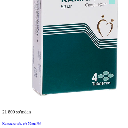
21 800 so'mdan
Kamagra tab. p/o 50mg №4