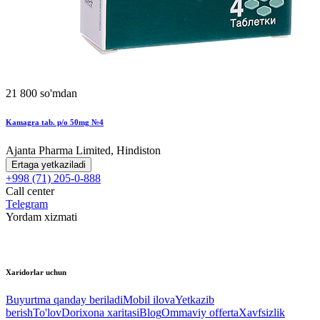
21 800 so'mdan
Kamagra tab. p/o 50mg №4
Ajanta Pharma Limited, Hindiston
Ertaga yetkaziladi
+998 (71) 205-0-888
Call center
Telegram
Yordam xizmati
Xaridorlar uchun
Buyurtma qanday beriladi
Mobil ilova
Yetkazib
berish
To'lov
Dorixona xaritasi
Blog
Ommaviy offerta
Xavfsizlik