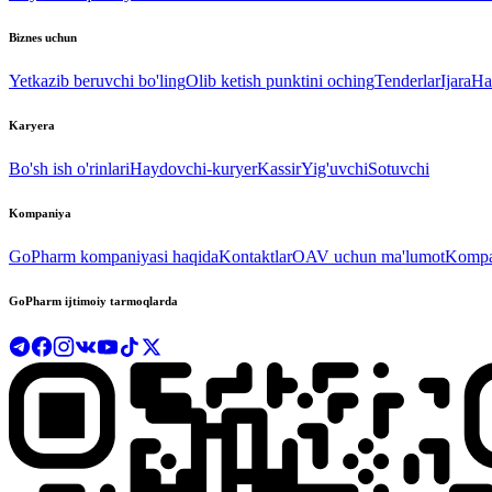
Biznes uchun
Yetkazib beruvchi bo'ling
Olib ketish punktini oching
Tenderlar
Ijara
Ha
Karyera
Bo'sh ish o'rinlari
Haydovchi-kuryer
Kassir
Yig'uvchi
Sotuvchi
Kompaniya
GoPharm kompaniyasi haqida
Kontaktlar
OAV uchun ma'lumot
Kompan
GoPharm ijtimoiy tarmoqlarda