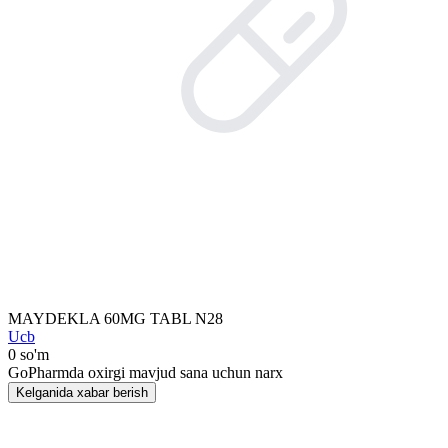
MAYDEKLA 60MG TABL N28
Ucb
0 so'm
GoPharmda oxirgi mavjud sana uchun narx
Kelganida xabar berish