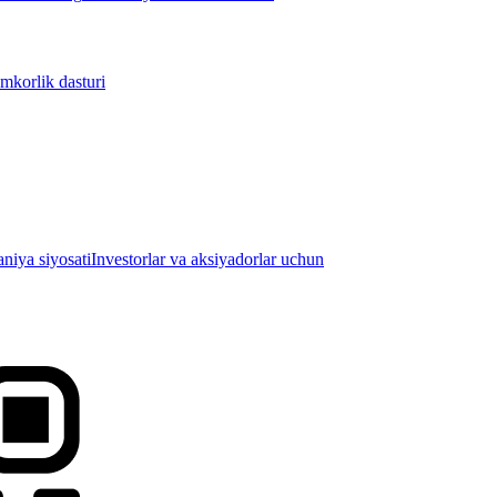
mkorlik dasturi
iya siyosati
Investorlar va aksiyadorlar uchun