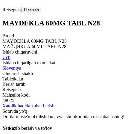
Retseptsiz
Ulashish
MAYDEKLA 60MG TABL N28
Brend
MAYDEKLA 60MG TABL N28
МАЙДЭКЛА 60МГ ТАБЛ N28
Ishlab chiqaruvchi
Ucb
Ishlab chiqarilgan mamlakat
Sloveniya
Chiqarish shakli
Tabletkalar
Berish tartibi
Retseptsiz
Mahsulot kodi
48025
Xatolik haqida xabar berish
Sotuvda yo'q
Dorilarni iste'mol qilishdan avval shifokor bilan maslahatlashing!
Yetkazib berish va to'lov