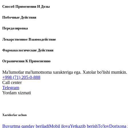
Способ Применения И Дозы
Побочные Действия
Передозировка
Лекарственное Взаимодействие
Фармакологические Действия
Ограничения К Применению
Ma'lumotlar ma'lumotnoma xarakteriga ega. Xatolar bo'lishi mumkin. P
+998 (71) 205-0-888
Call center
Telegram
Yordam xizmati
Xaridorlar uchun
Buyurtma qanday beriladi
Mobil ilova
Yetkazib berish
To'lov
Dorixona x