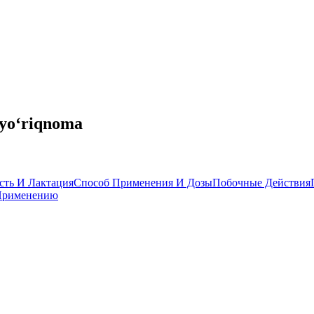
yo‘riqnoma
сть И Лактация
Способ Применения И Дозы
Побочные Действия
Применению