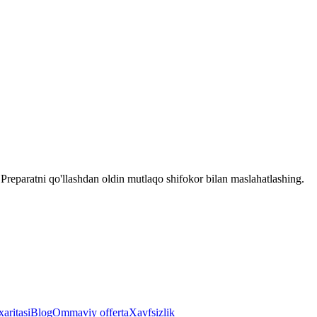
reparatni qo'llashdan oldin mutlaqo shifokor bilan maslahatlashing.
aritasi
Blog
Ommaviy offerta
Xavfsizlik