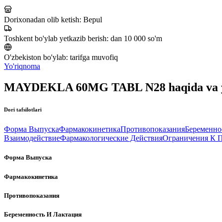
Dorixonadan olib ketish:
Bepul
Toshkent bo'ylab yetkazib berish:
dan 10 000 so'm
O'zbekiston bo'ylab:
tarifga muvofiq
Yo'riqnoma
MAYDEKLA 60MG TABL N28 haqida va 
Dori tafsilotlari
Форма Выпуска
Фармакокинетика
Противопоказания
Беременно
Взаимодействие
Фармакологические Действия
Ограничения К 
Форма Выпуска
Фармакокинетика
Противопоказания
Беременность И Лактация