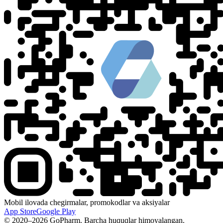
Mobil ilovada chegirmalar, promokodlar va aksiyalar
App Store
Google Play
© 2020–2026 GoPharm. Barcha huquqlar himoyalangan.