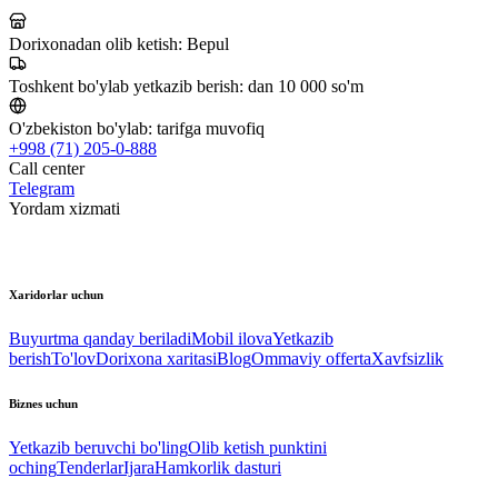
Dorixonadan olib ketish:
Bepul
Toshkent bo'ylab yetkazib berish:
dan 10 000 so'm
O'zbekiston bo'ylab:
tarifga muvofiq
+998 (71) 205-0-888
Call center
Telegram
Yordam xizmati
Xaridorlar uchun
Buyurtma qanday beriladi
Mobil ilova
Yetkazib
berish
To'lov
Dorixona xaritasi
Blog
Ommaviy offerta
Xavfsizlik
Biznes uchun
Yetkazib beruvchi bo'ling
Olib ketish punktini
oching
Tenderlar
Ijara
Hamkorlik dasturi