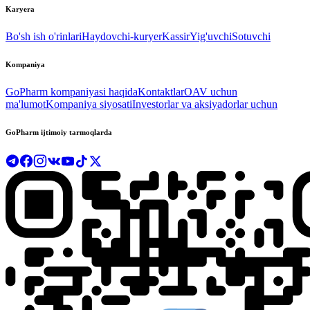
Karyera
Bo'sh ish o'rinlari
Haydovchi-kuryer
Kassir
Yig'uvchi
Sotuvchi
Kompaniya
GoPharm kompaniyasi haqida
Kontaktlar
OAV uchun
ma'lumot
Kompaniya siyosati
Investorlar va aksiyadorlar uchun
GoPharm ijtimoiy tarmoqlarda