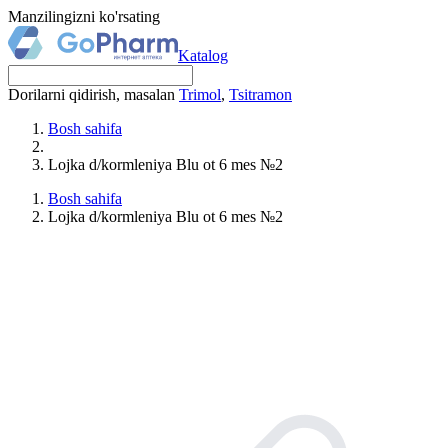
Manzilingizni ko'rsating
Katalog
Dorilarni qidirish, masalan
Trimol
,
Tsitramon
Bosh sahifa
Lojka d/kormleniya Blu ot 6 mes №2
Bosh sahifa
Lojka d/kormleniya Blu ot 6 mes №2