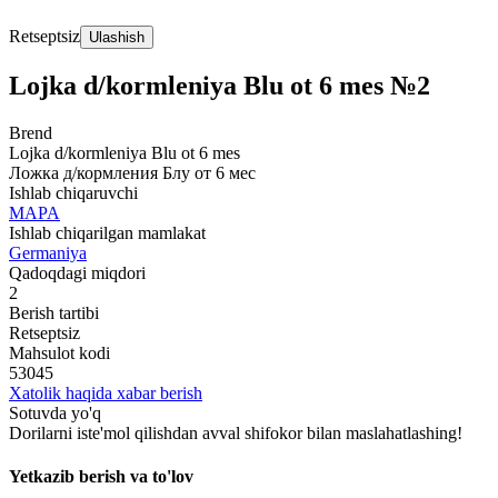
Retseptsiz
Ulashish
Lojka d/kormleniya Blu ot 6 mes №2
Brend
Lojka d/kormleniya Blu ot 6 mes
Ложка д/кормления Блу от 6 мес
Ishlab chiqaruvchi
MAPA
Ishlab chiqarilgan mamlakat
Germaniya
Qadoqdagi miqdori
2
Berish tartibi
Retseptsiz
Mahsulot kodi
53045
Xatolik haqida xabar berish
Sotuvda yo'q
Dorilarni iste'mol qilishdan avval shifokor bilan maslahatlashing!
Yetkazib berish va to'lov