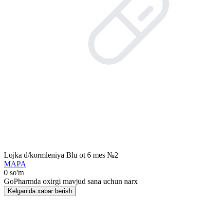
Lojka d/kormleniya Blu ot 6 mes №2
MAPA
0 so'm
GoPharmda oxirgi mavjud sana uchun narx
Kelganida xabar berish