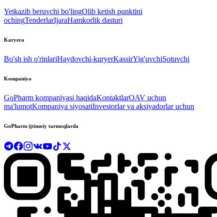
Yetkazib beruvchi bo'ling
Olib ketish punktini
oching
Tenderlar
Ijara
Hamkorlik dasturi
Karyera
Bo'sh ish o'rinlari
Haydovchi-kuryer
Kassir
Yig'uvchi
Sotuvchi
Kompaniya
GoPharm kompaniyasi haqida
Kontaktlar
OAV uchun
ma'lumot
Kompaniya siyosati
Investorlar va aksiyadorlar uchun
GoPharm ijtimoiy tarmoqlarda