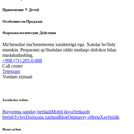
Применение У Детей
Особенности Продажи
Фармакологические Действия
Ma'lumotlar ma'lumotnoma xarakteriga ega. Xatolar bo'lishi
mumkin. Preparatni qo'llashdan oldin mutlaqo shifokor bilan
maslahatlashing.
+998 (71) 205-0-888
Call center
Telegram
Yordam xizmati
Xaridorlar uchun
Buyurtma qanday beriladi
Mobil ilova
Yetkazib
berish
To'lov
Dorixona xaritasi
Blog
Ommaviy offerta
Xavfsizlik
Biznes uchun