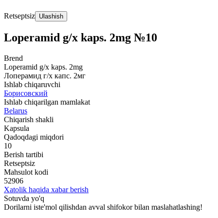
Retseptsiz
Ulashish
Loperamid g/x kaps. 2mg №10
Brend
Loperamid g/x kaps. 2mg
Лоперамид г/х капс. 2мг
Ishlab chiqaruvchi
Борисовский
Ishlab chiqarilgan mamlakat
Belarus
Chiqarish shakli
Kapsula
Qadoqdagi miqdori
10
Berish tartibi
Retseptsiz
Mahsulot kodi
52906
Xatolik haqida xabar berish
Sotuvda yo'q
Dorilarni iste'mol qilishdan avval shifokor bilan maslahatlashing!