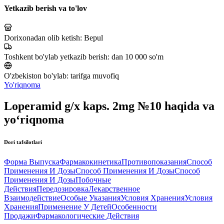
Yetkazib berish va to'lov
Dorixonadan olib ketish:
Bepul
Toshkent bo'ylab yetkazib berish:
dan 10 000 so'm
O'zbekiston bo'ylab:
tarifga muvofiq
Yo'riqnoma
Loperamid g/x kaps. 2mg №10 haqida va
yo‘riqnoma
Dori tafsilotlari
Форма Выпуска
Фармакокинетика
Противопоказания
Способ
Применения И Дозы
Способ Применения И Дозы
Способ
Применения И Дозы
Побочные
Действия
Передозировка
Лекарственное
Взаимодействие
Особые Указания
Условия Хранения
Условия
Хранения
Применение У Детей
Особенности
Продажи
Фармакологические Действия