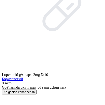
Loperamid g/x kaps. 2mg №10
Борисовский
0 so'm
GoPharmda oxirgi mavjud sana uchun narx
Kelganida xabar berish