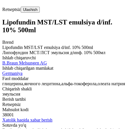
Retseptsiz
Ulashish
Lipofundin MST/LST emulsiya d/inf.
10% 500ml
Brend
Lipofundin MST/LST emulsiya d/inf. 10% 500ml
Липофундин МСТ/ЛСТ эмульсия д/инф. 10% 500мл
Ishlab chiqaruvchi
B.Braun Melsungen AG
Ishlab chiqarilgan mamlakat
Germaniya
Faol moddalar
глицерина,яичного лецитина,альфа-токоферола,олеата натрия
Chiqarish shakli
эмульсия
Berish tartibi
Retseptsiz
Mahsulot kodi
38001
Xatolik haqida xabar berish
Sotuvda yo'q