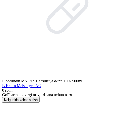
Lipofundin MST/LST emulsiya d/inf. 10% 500ml
B.Braun Melsungen AG
0 so'm
GoPharmda oxirgi mavjud sana uchun narx
Kelganida xabar berish