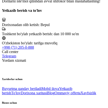
Dorilarni iste'mol qilishdan avval shifokor bilan maslahatlashing!
Yetkazib berish va to'lov
Dorixonadan olib ketish:
Bepul
Toshkent bo'ylab yetkazib berish:
dan 10 000 so'm
O'zbekiston bo'ylab:
tarifga muvofiq
+998 (71) 205-0-888
Call center
Telegram
Yordam xizmati
Xaridorlar uchun
Buyurtma qanday beriladi
Mobil ilova
Yetkazib
berish
To'lov
Dorixona xaritasi
Blog
Ommaviy offerta
Xavfsizlik
Biznes uchun