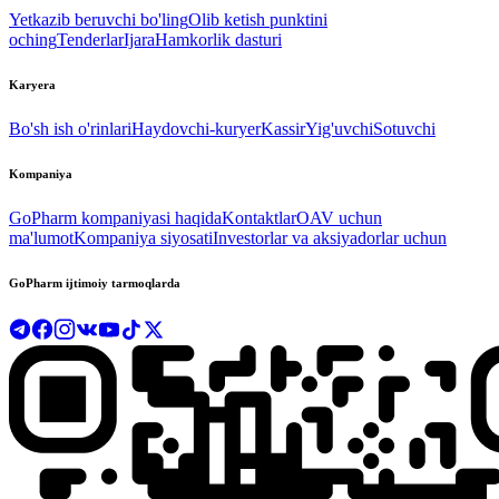
Yetkazib beruvchi bo'ling
Olib ketish punktini
oching
Tenderlar
Ijara
Hamkorlik dasturi
Karyera
Bo'sh ish o'rinlari
Haydovchi-kuryer
Kassir
Yig'uvchi
Sotuvchi
Kompaniya
GoPharm kompaniyasi haqida
Kontaktlar
OAV uchun
ma'lumot
Kompaniya siyosati
Investorlar va aksiyadorlar uchun
GoPharm ijtimoiy tarmoqlarda