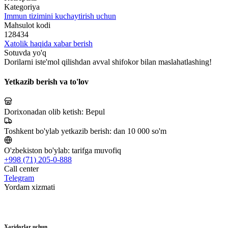
Kategoriya
Immun tizimini kuchaytirish uchun
Mahsulot kodi
128434
Xatolik haqida xabar berish
Sotuvda yo'q
Dorilarni iste'mol qilishdan avval shifokor bilan maslahatlashing!
Yetkazib berish va to'lov
Dorixonadan olib ketish:
Bepul
Toshkent bo'ylab yetkazib berish:
dan 10 000 so'm
O'zbekiston bo'ylab:
tarifga muvofiq
+998 (71) 205-0-888
Call center
Telegram
Yordam xizmati
Xaridorlar uchun