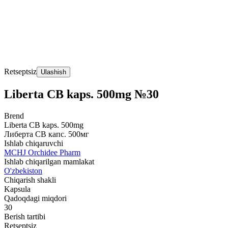
Retseptsiz
Ulashish
Liberta CB kaps. 500mg №30
Brend
Liberta CB kaps. 500mg
Либерта CB капс. 500мг
Ishlab chiqaruvchi
MCHJ Orchidee Pharm
Ishlab chiqarilgan mamlakat
O'zbekiston
Chiqarish shakli
Kapsula
Qadoqdagi miqdori
30
Berish tartibi
Retseptsiz