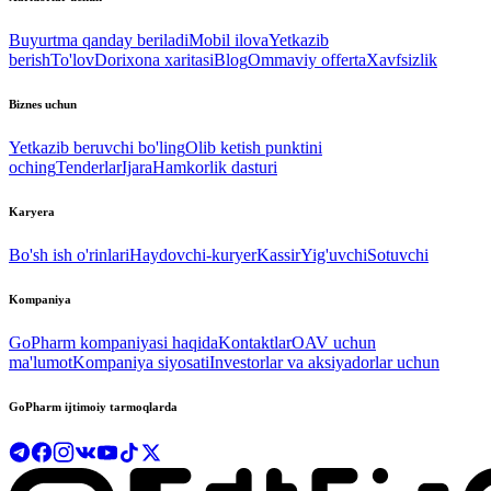
Buyurtma qanday beriladi
Mobil ilova
Yetkazib
berish
To'lov
Dorixona xaritasi
Blog
Ommaviy offerta
Xavfsizlik
Biznes uchun
Yetkazib beruvchi bo'ling
Olib ketish punktini
oching
Tenderlar
Ijara
Hamkorlik dasturi
Karyera
Bo'sh ish o'rinlari
Haydovchi-kuryer
Kassir
Yig'uvchi
Sotuvchi
Kompaniya
GoPharm kompaniyasi haqida
Kontaktlar
OAV uchun
ma'lumot
Kompaniya siyosati
Investorlar va aksiyadorlar uchun
GoPharm ijtimoiy tarmoqlarda