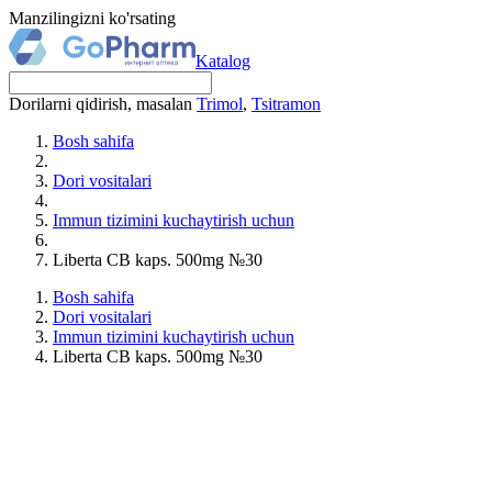
Manzilingizni ko'rsating
Katalog
Dorilarni qidirish, masalan
Trimol
,
Tsitramon
Bosh sahifa
Dori vositalari
Immun tizimini kuchaytirish uchun
Liberta CB kaps. 500mg №30
Bosh sahifa
Dori vositalari
Immun tizimini kuchaytirish uchun
Liberta CB kaps. 500mg №30