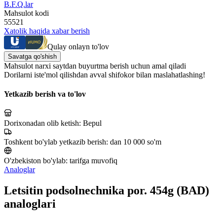
B.F.Q.lar
Mahsulot kodi
55521
Xatolik haqida xabar berish
Qulay onlayn to'lov
Savatga qo'shish
Mahsulot narxi saytdan buyurtma berish uchun amal qiladi
Dorilarni iste'mol qilishdan avval shifokor bilan maslahatlashing!
Yetkazib berish va to'lov
Dorixonadan olib ketish:
Bepul
Toshkent bo'ylab yetkazib berish:
dan 10 000 so'm
O'zbekiston bo'ylab:
tarifga muvofiq
Analoglar
Letsitin podsolnechnika por. 454g (BAD)
analoglari