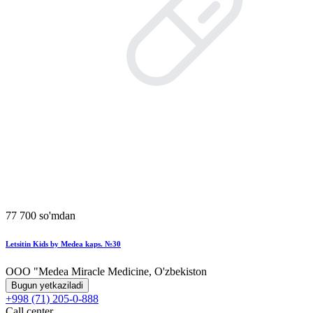
77 700 so'mdan
Letsitin Kids by Medea kaps. №30
OOO "Medea Miracle Medicine, O'zbekiston
Bugun yetkaziladi
+998 (71) 205-0-888
Call center