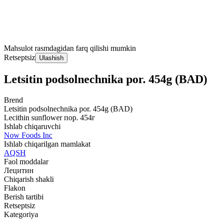
Mahsulot rasmdagidan farq qilishi mumkin
Retseptsiz
Ulashish
Letsitin podsolnechnika por. 454g (BAD)
Brend
Letsitin podsolnechnika por. 454g (BAD)
Lecithin sunflower пор. 454г
Ishlab chiqaruvchi
Now Foods Inc
Ishlab chiqarilgan mamlakat
AQSH
Faol moddalar
Лецитин
Chiqarish shakli
Flakon
Berish tartibi
Retseptsiz
Kategoriya