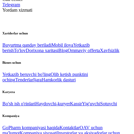
Telegram
Yordam xizmati
Xaridorlar uchun
Buyurtma qanday beriladi
Mobil ilova
Yetkazib
berish
To'lov
Dorixona xaritasi
Blog
Ommaviy offerta
Xavfsizlik
Biznes uchun
Yetkazib beruvchi bo'ling
Olib ketish punktini
oching
Tenderlar
Ijara
Hamkorlik dasturi
Karyera
Bo'sh ish o'rinlari
Haydovchi-kuryer
Kassir
Yig'uvchi
Sotuvchi
Kompaniya
GoPharm kompaniyasi haqida
Kontaktlar
OAV uchun
ma'lumot
Kompaniya siyosati
Investorlar va aksiyadorlar uchun