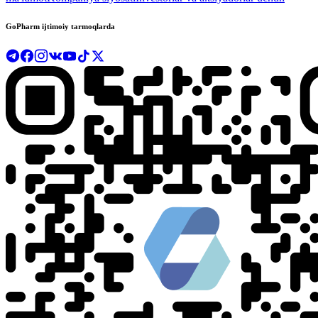
GoPharm ijtimoiy tarmoqlarda