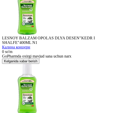
LЕSNOY BALZAM OPOLAS DLYA DЕSЕN"KЕDR I
SHALFЕ"400ML N1
Калина концерн
0 so'm
GoPharmda oxirgi mavjud sana uchun narx
Kelganida xabar berish