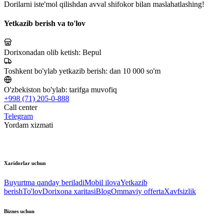
Dorilarni iste'mol qilishdan avval shifokor bilan maslahatlashing!
Yetkazib berish va to'lov
Dorixonadan olib ketish:
Bepul
Toshkent bo'ylab yetkazib berish:
dan 10 000 so'm
O'zbekiston bo'ylab:
tarifga muvofiq
+998 (71) 205-0-888
Call center
Telegram
Yordam xizmati
Xaridorlar uchun
Buyurtma qanday beriladi
Mobil ilova
Yetkazib
berish
To'lov
Dorixona xaritasi
Blog
Ommaviy offerta
Xavfsizlik
Biznes uchun