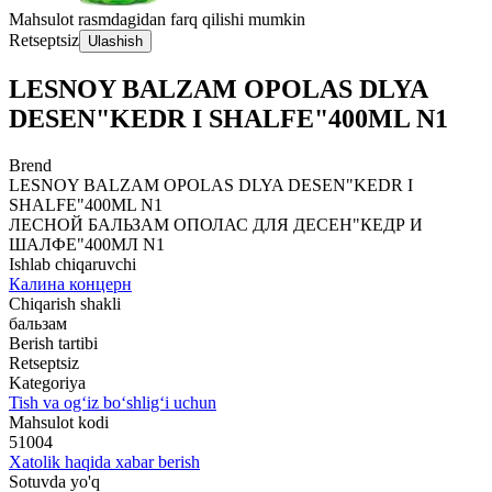
Mahsulot rasmdagidan farq qilishi mumkin
Retseptsiz
Ulashish
LЕSNOY BALZAM OPOLAS DLYA
DЕSЕN"KЕDR I SHALFЕ"400ML N1
Brend
LЕSNOY BALZAM OPOLAS DLYA DЕSЕN"KЕDR I
SHALFЕ"400ML N1
ЛЕСНОЙ БАЛЬЗАМ ОПОЛАС ДЛЯ ДЕСЕН"КЕДР И
ШАЛФЕ"400МЛ N1
Ishlab chiqaruvchi
Калина концерн
Chiqarish shakli
бальзам
Berish tartibi
Retseptsiz
Kategoriya
Tish va og‘iz bo‘shlig‘i uchun
Mahsulot kodi
51004
Xatolik haqida xabar berish
Sotuvda yo'q