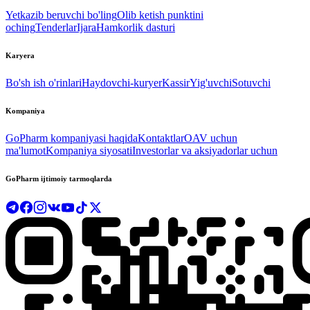
Yetkazib beruvchi bo'ling
Olib ketish punktini
oching
Tenderlar
Ijara
Hamkorlik dasturi
Karyera
Bo'sh ish o'rinlari
Haydovchi-kuryer
Kassir
Yig'uvchi
Sotuvchi
Kompaniya
GoPharm kompaniyasi haqida
Kontaktlar
OAV uchun
ma'lumot
Kompaniya siyosati
Investorlar va aksiyadorlar uchun
GoPharm ijtimoiy tarmoqlarda