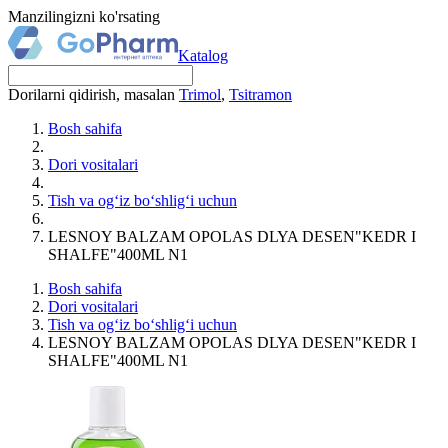
Manzilingizni ko'rsating
Katalog
Dorilarni qidirish, masalan
Trimol
,
Tsitramon
Bosh sahifa
Dori vositalari
Tish va og‘iz bo‘shlig‘i uchun
LЕSNOY BALZAM OPOLAS DLYA DЕSЕN"KЕDR I
SHALFЕ"400ML N1
Bosh sahifa
Dori vositalari
Tish va og‘iz bo‘shlig‘i uchun
LЕSNOY BALZAM OPOLAS DLYA DЕSЕN"KЕDR I
SHALFЕ"400ML N1