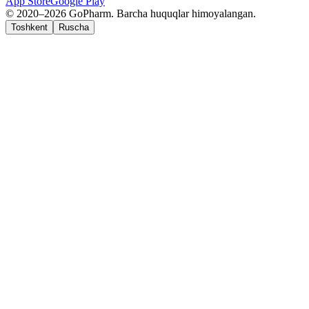
App Store
Google Play
© 2020–2026 GoPharm. Barcha huquqlar himoyalangan.
Toshkent
Ruscha