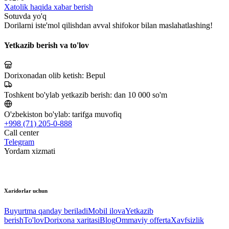
Xatolik haqida xabar berish
Sotuvda yo'q
Dorilarni iste'mol qilishdan avval shifokor bilan maslahatlashing!
Yetkazib berish va to'lov
Dorixonadan olib ketish:
Bepul
Toshkent bo'ylab yetkazib berish:
dan 10 000 so'm
O'zbekiston bo'ylab:
tarifga muvofiq
+998 (71) 205-0-888
Call center
Telegram
Yordam xizmati
Xaridorlar uchun
Buyurtma qanday beriladi
Mobil ilova
Yetkazib
berish
To'lov
Dorixona xaritasi
Blog
Ommaviy offerta
Xavfsizlik