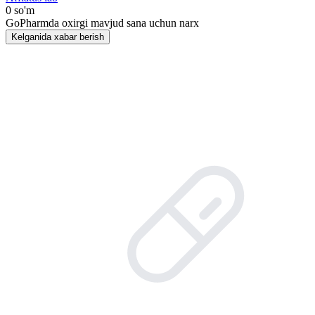
0 so'm
GoPharmda oxirgi mavjud sana uchun narx
Kelganida xabar berish