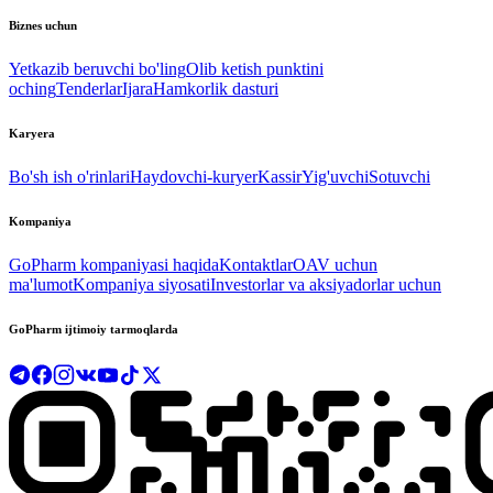
Biznes uchun
Yetkazib beruvchi bo'ling
Olib ketish punktini
oching
Tenderlar
Ijara
Hamkorlik dasturi
Karyera
Bo'sh ish o'rinlari
Haydovchi-kuryer
Kassir
Yig'uvchi
Sotuvchi
Kompaniya
GoPharm kompaniyasi haqida
Kontaktlar
OAV uchun
ma'lumot
Kompaniya siyosati
Investorlar va aksiyadorlar uchun
GoPharm ijtimoiy tarmoqlarda