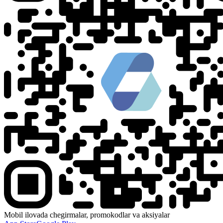
Mobil ilovada chegirmalar, promokodlar va aksiyalar