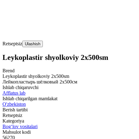
Retseptsiz
Ulashish
Leykoplastir shyolkoviy 2x500sm
Brend
Leykoplastir shyolkoviy 2x500sm
Лейкопластырь шёлковый 2х500см
Ishlab chiqaruvchi
Afflatus lab
Ishlab chiqarilgan mamlakat
O'zbekiston
Berish tartibi
Retseptsiz
Kategoriya
Bog‘lov vositalari
Mahsulot kodi
56270