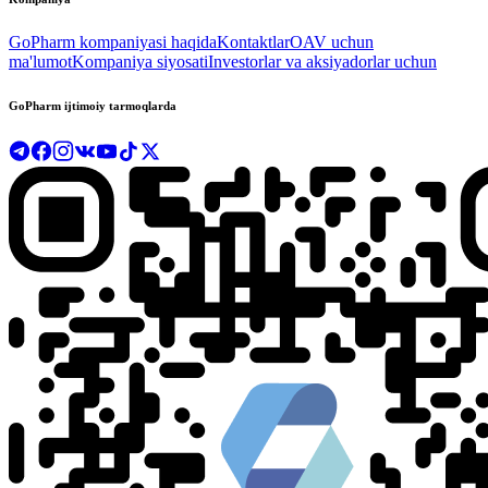
GoPharm kompaniyasi haqida
Kontaktlar
OAV uchun
ma'lumot
Kompaniya siyosati
Investorlar va aksiyadorlar uchun
GoPharm ijtimoiy tarmoqlarda