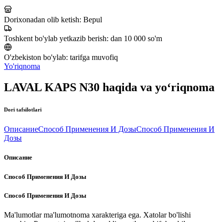
Dorixonadan olib ketish:
Bepul
Toshkent bo'ylab yetkazib berish:
dan 10 000 so'm
O'zbekiston bo'ylab:
tarifga muvofiq
Yo'riqnoma
LAVAL KAPS N30 haqida va yo‘riqnoma
Dori tafsilotlari
Описание
Способ Применения И Дозы
Способ Применения И
Дозы
Описание
Способ Применения И Дозы
Способ Применения И Дозы
Ma'lumotlar ma'lumotnoma xarakteriga ega. Xatolar bo'lishi