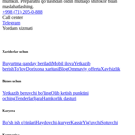
mumkin. Preparatni qo'llashdan oldin mutlaqo shifokor bilan
maslahatlashing.
+998 (71) 205-0-888
Call center
Telegram
Yordam xizmati
Xaridorlar uchun
Buyurtma qanday beriladi
Mobil ilova
Yetkazib
berish
To'lov
Dorixona xaritasi
Blog
Ommaviy offerta
Xavfsizlik
Biznes uchun
Yetkazib beruvchi bo'ling
Olib ketish punktini
oching
Tenderlar
Ijara
Hamkorlik dasturi
Karyera
Bo'sh ish o'rinlari
Haydovchi-kuryer
Kassir
Yig'uvchi
Sotuvchi
Kompaniya