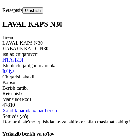
Retseptsiz
Ulashish
LAVAL KAPS N30
Brend
LAVAL KAPS N30
ЛАВАЛЬ КАПС N30
Ishlab chiqaruvchi
ИТАЛИЯ
Ishlab chiqarilgan mamlakat
Italiya
Chiqarish shakli
Kapsula
Berish tartibi
Retseptsiz
Mahsulot kodi
47810
Xatolik haqida xabar berish
Sotuvda yo'q
Dorilarni iste'mol qilishdan avval shifokor bilan maslahatlashing!
Yetkazib berish va to'lov