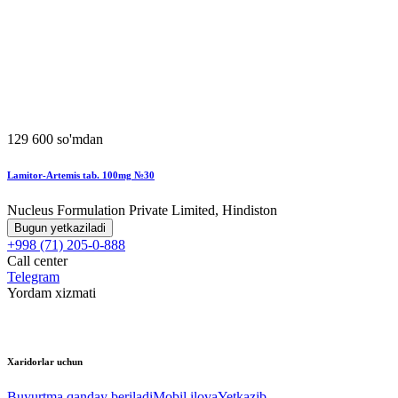
129 600 so'mdan
Lamitor-Artemis tab. 100mg №30
Nucleus Formulation Private Limited, Hindiston
Bugun yetkaziladi
+998 (71) 205-0-888
Call center
Telegram
Yordam xizmati
Xaridorlar uchun
Buyurtma qanday beriladi
Mobil ilova
Yetkazib