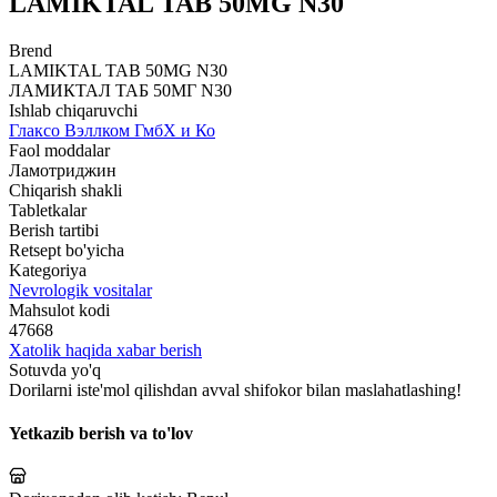
LAMIKTAL TAB 50MG N30
Brend
LAMIKTAL TAB 50MG N30
ЛАМИКТАЛ ТАБ 50МГ N30
Ishlab chiqaruvchi
Глаксо Вэллком ГмбХ и Ко
Faol moddalar
Ламотриджин
Chiqarish shakli
Tabletkalar
Berish tartibi
Retsept bo'yicha
Kategoriya
Nevrologik vositalar
Mahsulot kodi
47668
Xatolik haqida xabar berish
Sotuvda yo'q
Dorilarni iste'mol qilishdan avval shifokor bilan maslahatlashing!
Yetkazib berish va to'lov