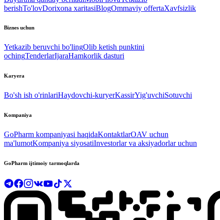
berish
To'lov
Dorixona xaritasi
Blog
Ommaviy offerta
Xavfsizlik
Biznes uchun
Yetkazib beruvchi bo'ling
Olib ketish punktini
oching
Tenderlar
Ijara
Hamkorlik dasturi
Karyera
Bo'sh ish o'rinlari
Haydovchi-kuryer
Kassir
Yig'uvchi
Sotuvchi
Kompaniya
GoPharm kompaniyasi haqida
Kontaktlar
OAV uchun
ma'lumot
Kompaniya siyosati
Investorlar va aksiyadorlar uchun
GoPharm ijtimoiy tarmoqlarda