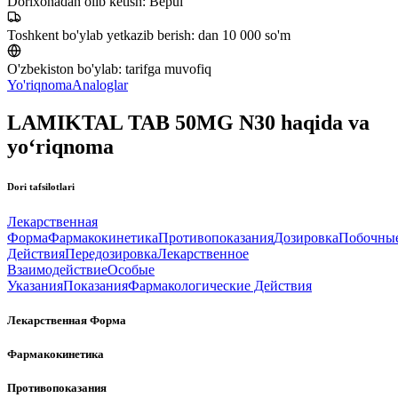
Dorixonadan olib ketish:
Bepul
Toshkent bo'ylab yetkazib berish:
dan 10 000 so'm
O'zbekiston bo'ylab:
tarifga muvofiq
Yo'riqnoma
Analoglar
LAMIKTAL TAB 50MG N30 haqida va
yo‘riqnoma
Dori tafsilotlari
Лекарственная
Форма
Фармакокинетика
Противопоказания
Дозировка
Побочны
Действия
Передозировка
Лекарственное
Взаимодействие
Особые
Указания
Показания
Фармакологические Действия
Лекарственная Форма
Фармакокинетика
Противопоказания