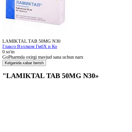
LAMIKTAL TAB 50MG N30
Глаксо Вэллком ГмбХ и Ко
0 so'm
GoPharmda oxirgi mavjud sana uchun narx
Kelganida xabar berish
"LAMIKTAL TAB 50MG N30»