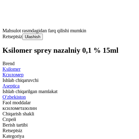
Mahsulot rasmdagidan farq qilishi mumkin
Retseptsiz
Ulashish
Ksilomer sprey nazalniy 0,1 % 15ml
Brend
Ksilomer
Ксиломер
Ishlab chiqaruvchi
Aseptica
Ishlab chiqarilgan mamlakat
O'zbekiston
Faol moddalar
ксилометазолин
Chiqarish shakli
Спрей
Berish tartibi
Retseptsiz
Kategoriya