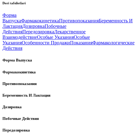
Dori tafsilotlari
Форма
Выпуска
Фармакокинетика
Противопоказания
Беременность И
Лактация
Дозировка
Побочные
Действия
Передозировка
Лекарственное
Взаимодействие
Особые Указания
Особые
Указания
Особенности Продажи
Показания
Фармакологические
Действия
Форма Выпуска
Фармакокинетика
Противопоказания
Беременность И Лактация
Дозировка
Побочные Действия
Передозировка