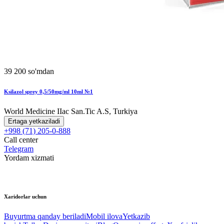
39 200 so'mdan
Ksilazol sprey 0,5/50mg/ml 10ml №1
World Мedicine IIac San.Tic A.S, Turkiya
Ertaga yetkaziladi
+998 (71) 205-0-888
Call center
Telegram
Yordam xizmati
Xaridorlar uchun
Buyurtma qanday beriladi
Mobil ilova
Yetkazib