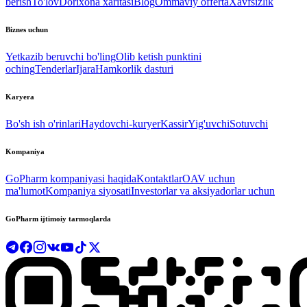
berish
To'lov
Dorixona xaritasi
Blog
Ommaviy offerta
Xavfsizlik
Biznes uchun
Yetkazib beruvchi bo'ling
Olib ketish punktini
oching
Tenderlar
Ijara
Hamkorlik dasturi
Karyera
Bo'sh ish o'rinlari
Haydovchi-kuryer
Kassir
Yig'uvchi
Sotuvchi
Kompaniya
GoPharm kompaniyasi haqida
Kontaktlar
OAV uchun
ma'lumot
Kompaniya siyosati
Investorlar va aksiyadorlar uchun
GoPharm ijtimoiy tarmoqlarda