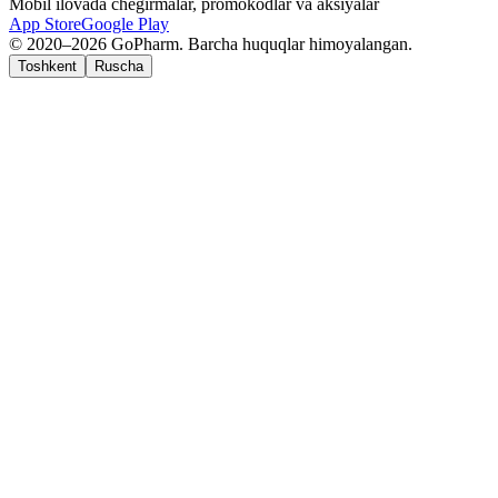
Mobil ilovada chegirmalar, promokodlar va aksiyalar
App Store
Google Play
© 2020–2026 GoPharm. Barcha huquqlar himoyalangan.
Toshkent
Ruscha