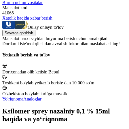
Burun uchun vositalar
Mahsulot kodi
41065
Xatolik haqida xabar berish
Qulay onlayn to'lov
Savatga qo'shish
Mahsulot narxi saytdan buyurtma berish uchun amal qiladi
Dorilarni iste'mol qilishdan avval shifokor bilan maslahatlashing!
Yetkazib berish va to'lov
Dorixonadan olib ketish:
Bepul
Toshkent bo'ylab yetkazib berish:
dan 10 000 so'm
O'zbekiston bo'ylab:
tarifga muvofiq
Yo'riqnoma
Analoglar
Ksilomer sprey nazalniy 0,1 % 15ml
haqida va yo‘riqnoma