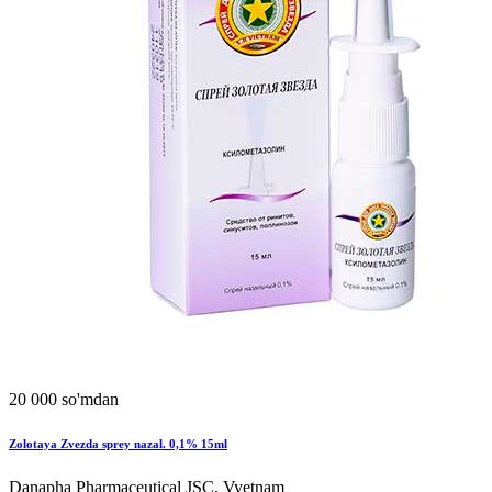
20 000 so'mdan
Zolotaya Zvezda sprey nazal. 0,1% 15ml
Danapha Pharmaceutical JSC, Vyetnam