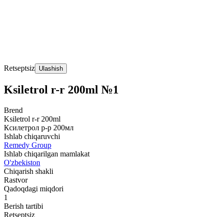
Retseptsiz
Ulashish
Ksiletrol r-r 200ml №1
Brend
Ksiletrol r-r 200ml
Ксилетрол р-р 200мл
Ishlab chiqaruvchi
Remedy Group
Ishlab chiqarilgan mamlakat
O'zbekiston
Chiqarish shakli
Rastvor
Qadoqdagi miqdori
1
Berish tartibi
Retseptsiz