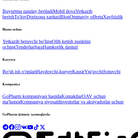
Buyurtma qanday beriladi
Mobil ilova
Yetkazib
berish
To'lov
Dorixona xaritasi
Blog
Ommaviy offerta
Xavfsizlik
Biznes uchun
Yetkazib beruvchi bo'ling
Olib ketish punktini
oching
Tenderlar
Ijara
Hamkorlik dasturi
Karyera
Bo'sh ish o'rinlari
Haydovchi-kuryer
Kassir
Yig'uvchi
Sotuvchi
Kompaniya
GoPharm kompaniyasi haqida
Kontaktlar
OAV uchun
ma'lumot
Kompaniya siyosati
Investorlar va aksiyadorlar uchun
GoPharm ijtimoiy tarmoqlarda