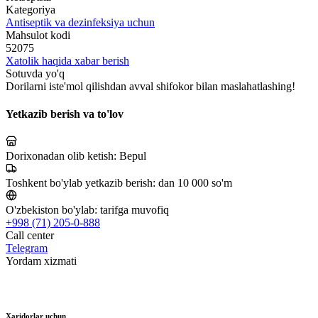
Kategoriya
Antiseptik va dezinfeksiya uchun
Mahsulot kodi
52075
Xatolik haqida xabar berish
Sotuvda yo'q
Dorilarni iste'mol qilishdan avval shifokor bilan maslahatlashing!
Yetkazib berish va to'lov
Dorixonadan olib ketish:
Bepul
Toshkent bo'ylab yetkazib berish:
dan 10 000 so'm
O'zbekiston bo'ylab:
tarifga muvofiq
+998 (71) 205-0-888
Call center
Telegram
Yordam xizmati
Xaridorlar uchun