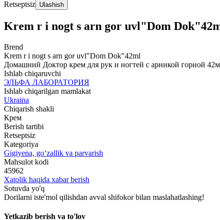
Retseptsiz
Ulashish
Krem r i nogt s arn gor uvl"Dom Dok"42
Brend
Krem r i nogt s arn gor uvl"Dom Dok"42ml
Домашний Доктор крем для рук и ногтей с арникой горной 42
Ishlab chiqaruvchi
ЭЛЬФА ЛАБОРАТОРИЯ
Ishlab chiqarilgan mamlakat
Ukraina
Chiqarish shakli
Крем
Berish tartibi
Retseptsiz
Kategoriya
Gigiyena, go‘zallik va parvarish
Mahsulot kodi
45962
Xatolik haqida xabar berish
Sotuvda yo'q
Dorilarni iste'mol qilishdan avval shifokor bilan maslahatlashing!
Yetkazib berish va to'lov