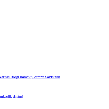
aritasi
Blog
Ommaviy offerta
Xavfsizlik
mkorlik dasturi