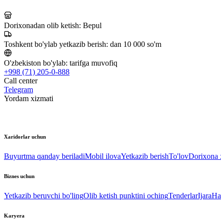
Dorixonadan olib ketish:
Bepul
Toshkent bo'ylab yetkazib berish:
dan 10 000 so'm
O'zbekiston bo'ylab:
tarifga muvofiq
+998 (71) 205-0-888
Call center
Telegram
Yordam xizmati
Xaridorlar uchun
Buyurtma qanday beriladi
Mobil ilova
Yetkazib berish
To'lov
Dorixona x
Biznes uchun
Yetkazib beruvchi bo'ling
Olib ketish punktini oching
Tenderlar
Ijara
Ha
Karyera