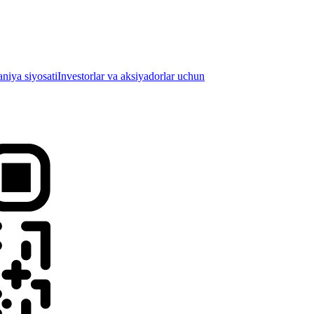
iya siyosati
Investorlar va aksiyadorlar uchun