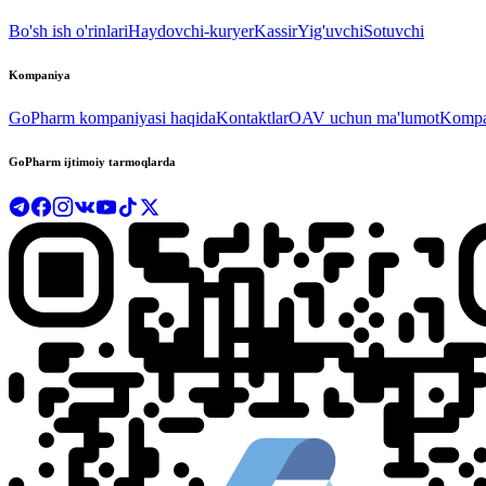
Bo'sh ish o'rinlari
Haydovchi-kuryer
Kassir
Yig'uvchi
Sotuvchi
Kompaniya
GoPharm kompaniyasi haqida
Kontaktlar
OAV uchun ma'lumot
Kompan
GoPharm ijtimoiy tarmoqlarda