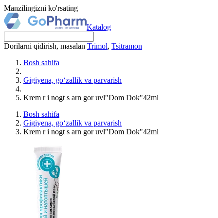
Manzilingizni ko'rsating
Katalog
Dorilarni qidirish, masalan
Trimol
,
Tsitramon
Bosh sahifa
Gigiyena, go‘zallik va parvarish
Krem r i nogt s arn gor uvl"Dom Dok"42ml
Bosh sahifa
Gigiyena, go‘zallik va parvarish
Krem r i nogt s arn gor uvl"Dom Dok"42ml