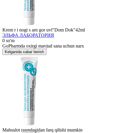
Krem r i nogt s arn gor uvl"Dom Dok"42ml
ЭЛЬФА ЛАБОРАТОРИЯ
0 so'm
GoPharmda oxirgi mavjud sana uchun narx
Kelganida xabar berish
Mahsulot rasmdagidan farq qilishi mumkin