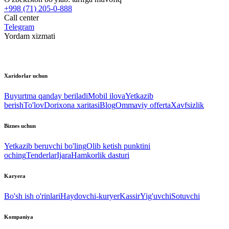
+998 (71) 205-0-888
Call center
Telegram
Yordam xizmati
Xaridorlar uchun
Buyurtma qanday beriladi
Mobil ilova
Yetkazib
berish
To'lov
Dorixona xaritasi
Blog
Ommaviy offerta
Xavfsizlik
Biznes uchun
Yetkazib beruvchi bo'ling
Olib ketish punktini
oching
Tenderlar
Ijara
Hamkorlik dasturi
Karyera
Bo'sh ish o'rinlari
Haydovchi-kuryer
Kassir
Yig'uvchi
Sotuvchi
Kompaniya