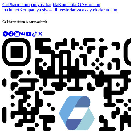
GoPharm kompaniyasi haqida
Kontaktlar
OAV uchun
ma'lumot
Kompaniya siyosati
Investorlar va aksiyadorlar uchun
GoPharm ijtimoiy tarmoqlarda