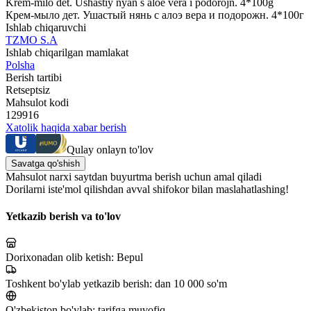
Krem-milo det. Ushastiy nyan s aloe vera i podorojn. 4*100g
Крем-мыло дет. Ушастый нянь с алоэ вера и подорожн. 4*100г
Ishlab chiqaruvchi
TZMO S.A
Ishlab chiqarilgan mamlakat
Polsha
Berish tartibi
Retseptsiz
Mahsulot kodi
129916
Xatolik haqida xabar berish
Qulay onlayn to'lov
Savatga qo'shish
Mahsulot narxi saytdan buyurtma berish uchun amal qiladi
Dorilarni iste'mol qilishdan avval shifokor bilan maslahatlashing!
Yetkazib berish va to'lov
Dorixonadan olib ketish:
Bepul
Toshkent bo'ylab yetkazib berish:
dan 10 000 so'm
O'zbekiston bo'ylab:
tarifga muvofiq