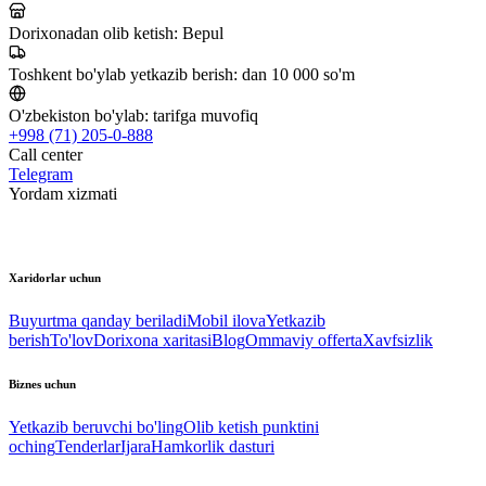
Dorixonadan olib ketish:
Bepul
Toshkent bo'ylab yetkazib berish:
dan 10 000 so'm
O'zbekiston bo'ylab:
tarifga muvofiq
+998 (71) 205-0-888
Call center
Telegram
Yordam xizmati
Xaridorlar uchun
Buyurtma qanday beriladi
Mobil ilova
Yetkazib
berish
To'lov
Dorixona xaritasi
Blog
Ommaviy offerta
Xavfsizlik
Biznes uchun
Yetkazib beruvchi bo'ling
Olib ketish punktini
oching
Tenderlar
Ijara
Hamkorlik dasturi