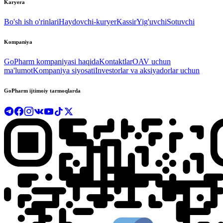
Karyera
Bo'sh ish o'rinlari
Haydovchi-kuryer
Kassir
Yig'uvchi
Sotuvchi
Kompaniya
GoPharm kompaniyasi haqida
Kontaktlar
OAV uchun
ma'lumot
Kompaniya siyosati
Investorlar va aksiyadorlar uchun
GoPharm ijtimoiy tarmoqlarda