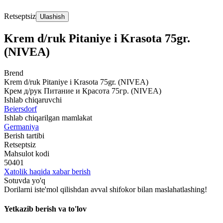
Retseptsiz
Ulashish
Krem d/ruk Pitaniye i Krasota 75gr.
(NIVEA)
Brend
Krem d/ruk Pitaniye i Krasota 75gr. (NIVEA)
Крем д/рук Питание и Красота 75гр. (NIVEA)
Ishlab chiqaruvchi
Beiersdorf
Ishlab chiqarilgan mamlakat
Germaniya
Berish tartibi
Retseptsiz
Mahsulot kodi
50401
Xatolik haqida xabar berish
Sotuvda yo'q
Dorilarni iste'mol qilishdan avval shifokor bilan maslahatlashing!
Yetkazib berish va to'lov