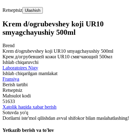
Retseptsiz
Ulashish
Krem d/ogrubevshey koji UR10
smyagchayushiy 500ml
Brend
Krem d/ogrubevshey koji UR10 smyagchayushiy 500ml
Крем д/огрубевшей кожи UR10 смягчающий 500мл
Ishlab chiqaruvchi
Laboratoires Nigy
Ishlab chiqarilgan mamlakat
Fransiya
Berish tartibi
Retseptsiz
Mahsulot kodi
51633
Xatolik haqida xabar berish
Sotuvda yo'q
Dorilarni iste'mol qilishdan avval shifokor bilan maslahatlashing!
Yetkazib berish va to'lov