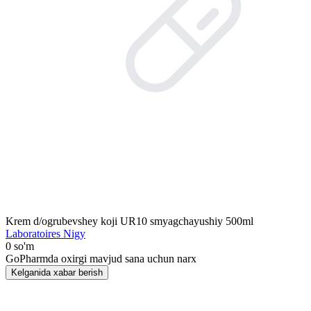
Krem d/ogrubevshey koji UR10 smyagchayushiy 500ml
Laboratoires Nigy
0 so'm
GoPharmda oxirgi mavjud sana uchun narx
Kelganida xabar berish