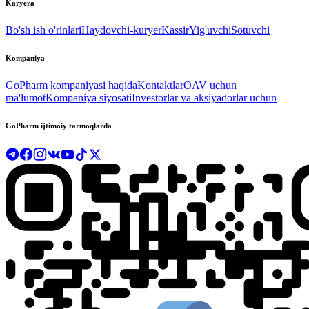
Karyera
Bo'sh ish o'rinlari
Haydovchi-kuryer
Kassir
Yig'uvchi
Sotuvchi
Kompaniya
GoPharm kompaniyasi haqida
Kontaktlar
OAV uchun
ma'lumot
Kompaniya siyosati
Investorlar va aksiyadorlar uchun
GoPharm ijtimoiy tarmoqlarda