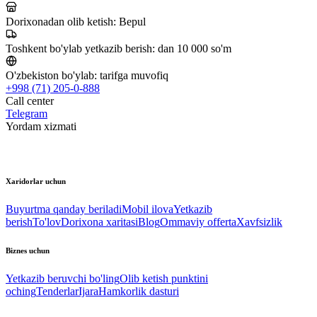
Dorixonadan olib ketish:
Bepul
Toshkent bo'ylab yetkazib berish:
dan 10 000 so'm
O'zbekiston bo'ylab:
tarifga muvofiq
+998 (71) 205-0-888
Call center
Telegram
Yordam xizmati
Xaridorlar uchun
Buyurtma qanday beriladi
Mobil ilova
Yetkazib
berish
To'lov
Dorixona xaritasi
Blog
Ommaviy offerta
Xavfsizlik
Biznes uchun
Yetkazib beruvchi bo'ling
Olib ketish punktini
oching
Tenderlar
Ijara
Hamkorlik dasturi